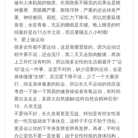
修补人体机能的物质。长期熬夜不睡觉的后果会是精
神萎靡、黑眼圈严重、眼睛浮肿，严重的还会掉发严
重、神经脆弱、易怒、记忆力下降等。所以想要延缓
衰老，永驻青春，充足的睡眠是关键。晚上睡觉的时
间最好是在11点半之前，而且要睡足八小时哦!
9、爱上做运动
很多女性都不爱运动，这是毋庸置疑的。因为运动过
程中累不说，还会流汗，第二天又会肌肉酸痛，再加
上工作忙没有时间，所以很多女性的生活都避开了“运
动”这么一件事。这是不对的，缺少适量的运动，会是
身体慢慢“生锈”。灵活度下降不说，少了一个大量排
行，排走身体毒素的机会。所以长久不运动的你应该
考虑一下做一下简易的健身操或者有氧运动，有时间
要出去走走，多跟大自然接触!这样自然会精神百倍!
10、久坐无益
不爱动不好，长久坐着更是无益。特别是有些女性喜
欢一吃完饭就坐下来休息，这样子不仅不助于消化，
更是会让你的下半身发胖发胖再发胖。再者，平时在
办公室也不要一直坐着，由于女性特殊的身体结构，