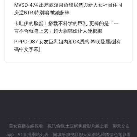
MVSD-474 出差處溫泉旅館居然與新人女社員住同
房逆NTR 特別編 被她超棒
卡哇伊的脸蛋！搭载不科学的巨乳..更棒的是「一
言不合就骑上来」超大胆韩妞让人硬梆梆
PPPD-987 女友巨乳姐內射OK誘惑 希咲愛麗絲[有
碼中文字幕]
.
.
.
.
.
.
.
.
.
.
.
.
.
.
.
.
.
.
.
.
.
.
.
.
美女直播在線觀看
視訊偷錄,土豆網免費影片線上看
聊天交友
app
91直播網站列表
同城陪聊視頻聊天室網站,韓國情色電影看