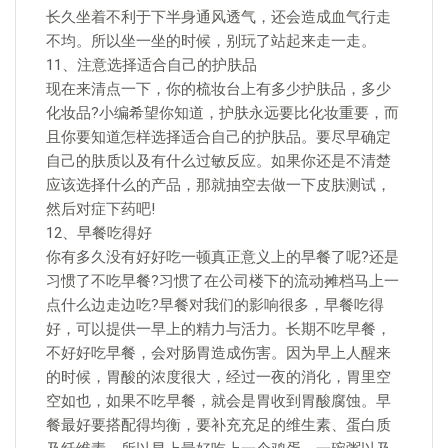
长久坐着不利于下半身通风透气，还会造成血气行走
不均。所以坐一坐的时候，别玩了站起来走一走。
11、注意选择适合自己的护肤品
现在来清点一下，你的梳妆台上有多少护肤品，多少
化妆品?小编希望你知道，护肤永远要比化妆重要，而
且你要知道怎样选择适合自己的护肤品。要尽早确定
自己的肤质以及有什么过敏反应。如果你还是不清楚
应该选择什么的产品，那就抽空去做一下皮肤测试，
然后对症下药吧!
12、早餐吃得好
你有多久没有好好吃一顿真正意义上的早餐了呢?还是
习惯了不吃早餐?习惯了在公司楼下的流动摊档马上一
点什么边走边吃?早餐对我们的影响很多，早餐吃得
好，可以提供一早上的精力与活力。长期不吃早餐，
不好好吃早餐，会对肠胃造成伤害。因为早上人醒来
的时候，胃酸的浓度很大，经过一夜的消化，胃里空
空如也，如果不吃早餐，就会是胃收到胃酸腐蚀。早
餐最好要搭配得均衡，要补充充足的维生素、蛋白质