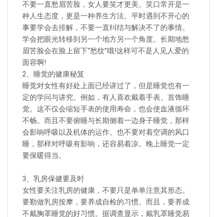
不要一直愁眉苦脸，女人要笑才更美。笑口常开是一
种人生态度，更是一种养生方法。平时遇到不开心的
事要学会去排解，不要一直纠结与解决不了的事情。
学会把眼光转移到另一个地方另一个角度。长期地愁
眉苦脸会在脸上留下“愁纹”哦!这样可不是人见人爱的
面容啊!
2、睡觉的健康秘笈
睡觉对女性有好处上面已经讲过了，但是睡觉也有一
定的学问与讲究。例如，有人喜欢戴着手表、首饰睡
觉。这不仅会缩短手表的使用寿命，也会使血液循环
不畅。而且不要俯睡与长期侧着一边身子睡觉，那样
会影响呼吸以及机体的运作。也不要对着空调的风口
睡，那样对呼吸有影响，还容易着凉。晚上睡觉一定
要保暖得当。
3、乳房保健要及时
女性要关注乳房的健康，不要只是单单注意其形态。
要勤做乳房按摩，要养成自检的习惯。而且，要养成
不戴胸罩睡觉的好习惯。据调查显示，戴乳罩睡觉易