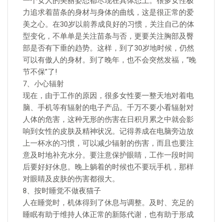
一个女人的美丽姿态都尽现在其体态上。很多女性极
力追求着苗条的身材与身体的曲线，这是很正常的爱
美之心。在30岁以前养成良好的习惯，关注自己的体
型变化，不单单是关注苗条与否，更要关注胸部及臀
部是否有下垂的趋势。这样，到了30岁地时候，仍然
可以有傲人的身材。到了晚年，也不会突然发福，“晚
节不保”了!
7、小心辐射
现在，由于工作的原因，很多女性要一整天地对着电
脑、手机等有辐射的电子产品。千万不要小看辐射对
人体的危害，这种无形的伤害在日积月累之中就会影
响到女性的皮肤及精神状况。记得养成在电脑旁边放
上一杯水的习惯，可以减少辐射的伤害，而且也要注
意及时地补充水分。要注意保护眼睛，工作一段时间
后要好好休息。晚上躺着的时候也不要玩手机，那样
对眼睛及皮肤的伤害都很大。
8、按时睡觉不做夜猫子
人在睡觉时，机体得到了休息与调整。及时、充足的
睡眠有助于维持人体正常的新陈代谢，也有助于形成