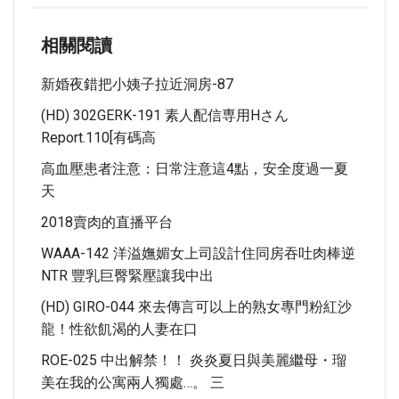
相關閱讀
新婚夜錯把小姨子拉近洞房-87
(HD) 302GERK-191 素人配信専用Hさん
Report.110[有碼高
高血壓患者注意：日常注意這4點，安全度過一夏
天
2018賣肉的直播平台
WAAA-142 洋溢嫵媚女上司設計住同房吞吐肉棒逆
NTR 豐乳巨臀緊壓讓我中出
(HD) GIRO-044 來去傳言可以上的熟女專門粉紅沙
龍！性欲飢渴的人妻在口
ROE-025 中出解禁！！ 炎炎夏日與美麗繼母・瑠
美在我的公寓兩人獨處…。 三