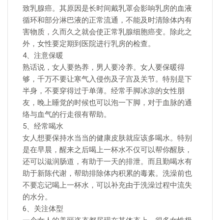
致乳腺癌。其原因是长时间戴乳罩会影响乳房的血液
循环和部分淋巴液的正常流通，不能及时清除体内有
害物质，久而久之就会使正常乳腺细胞癌变。除此之
外，女性要定期到医院进行乳房的检查。
4、注意保暖
熟话说，女人要热养，男人要冷养。女人要保暖得
够，千万不要让寒气入侵伤及子宫及关节。特别是下
半身，不要穿得过于单薄。经常手脚冰凉的女性朋
友，晚上睡觉的时候也可以泡一下脚，对于血脉的通
络与血气的行走很有帮助。
5、经常喝水
女人想要保持水当当的健康皮肤就应该多喝水。特别
是在早晨，醒来之后喝上一杯水不仅可以帮你醒肤，
还可以滋润肠道，有助于一天的排泄。而且勤喝水有
助于新陈代谢，帮助排除体内积累的毒素。洗澡前也
不要忘记喝上一杯水，可以补充由于洗澡过程中流失
的水分。
6、关注体型