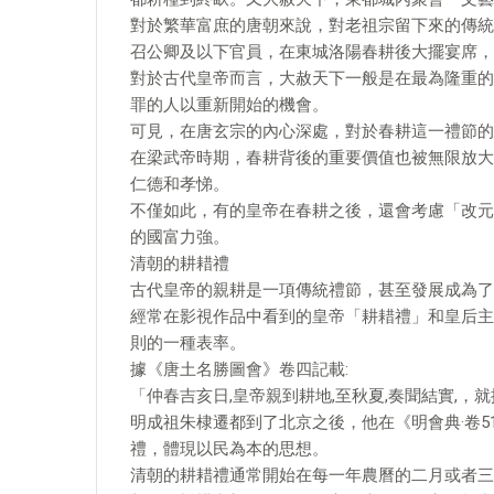
對於繁華富庶的唐朝來說，對老祖宗留下來的傳統
召公卿及以下官員，在東城洛陽春耕後大擺宴席，
對於古代皇帝而言，大赦天下一般是在最為隆重的
罪的人以重新開始的機會。
可見，在唐玄宗的內心深處，對於春耕這一禮節的
在梁武帝時期，春耕背後的重要價值也被無限放大
仁德和孝悌。
不僅如此，有的皇帝在春耕之後，還會考慮「改元
的國富力強。
清朝的耕耤禮
古代皇帝的親耕是一項傳統禮節，甚至發展成為了
經常在影視作品中看到的皇帝「耕耤禮」和皇后主
則的一種表率。
據《唐土名勝圖會》卷四記載:
「仲春吉亥日,皇帝親到耕地,至秋夏,奏聞結實,，
明成祖朱棣遷都到了北京之後，他在《明會典·卷
禮，體現以民為本的思想。
清朝的耕耤禮通常開始在每一年農曆的二月或者三