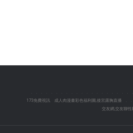
.
.
.
.
.
.
.
.
.
.
.
.
.
.
.
.
.
.
.
.
.
173免費視訊
成人肉漫畫彩色福利圖,後宮露胸直播
.
.
交友網,交友聊性