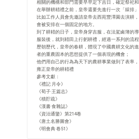
相關的機構和部門需要早早定下吉日，確定祭祀和
在舉辦耕耤禮之前，皇帝還要先進行一次「綵排」
比如工作人員會先邀請皇帝去西苑豐澤園去演耕，
會被安排在一個固定的地方。
到了耕耤的日子，皇帝身穿吉服，在法駕鹵簿的導
服裝後，就到耤田上行躬耕禮，經過一系列的流程
歷朝歷代，皇帝的春耕，體現了中國農耕文化的進
者的重農固本的思想提供了一個表現的機會；
他們用自己的行為為天下的農耕事業做到了表率，
雍正皇帝的耕耤禮
參考文獻：
《禮記·月令》
《荀子·王篇志》
《積貯疏》
《漢書·食雜誌》
《資治通鑒》第214卷
《唐土名勝圖會》
《明會典·卷51》