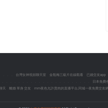
.
.
.
台灣女神視頻聊天室
金瓶梅三級片在線觀看
已婚交友app
.
.
.
.
.
.
.
.
.
.
.
.
.
.
.
.
.
.
.
.
.
.
日本免費
聊天
離婚 單身 交友
mm夜色允許賣肉的直播平台,同城一夜免費交友