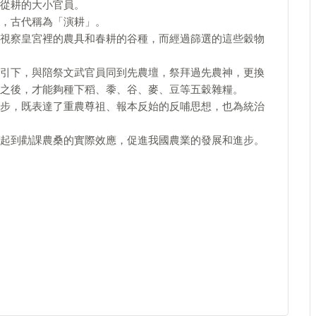
從耕的大小官員。
，古代稱為「演耕」。
視察皇宮裡的農具和春耕的谷種，而經過篩選的這些穀物
引下，與陪祭文武官員同到先農壇，祭拜過先農神，更換
之後，才能夠種下稻、黍、谷、麥、豆等五穀雜糧。
步，既表達了重農尊祖、報本反始的反哺思想，也為統治
起到勸課農桑的實際效應，促進我國農業的發展和進步。