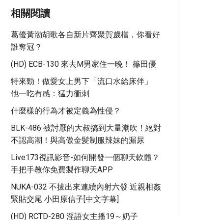
相關閱讀
葛優黃渤胡歌各自新片齊聚賀歲檔，你看好
誰奪冠？
(HD) ECB-130 來去M男家住一晚！ 篠田優
特來勁！做愛女上男下「流口水給床伴」
他一吃有感：猛力衝刺
什麼樣的行為才被定義為性侵？
BLK-486 被討厭的大叔搞到大量潮吹！絕對
不認高潮！與高傲金髪制服辣妹的漏尿
Live173視訊影音-如何開發一個聊天軟體？
手把手教你免費製作聊天APP
NUKA-032 不拔出來連續內射六發 近親相姦
緊貼交尾 小田原信子[中文字幕]
(HD) RCTD-280 淫語女主播19～奶子