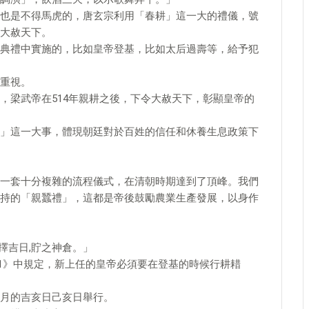
也是不得馬虎的，唐玄宗利用「春耕」這一大的禮儀，號
大赦天下。
典禮中實施的，比如皇帝登基，比如太后過壽等，給予犯
重視。
，梁武帝在514年親耕之後，下令大赦天下，彰顯皇帝的
」這一大事，體現朝廷對於百姓的信任和休養生息政策下
一套十分複雜的流程儀式，在清朝時期達到了頂峰。我們
持的「親蠶禮」，這都是帝後鼓勵農業生產發展，以身作
就擇吉日,貯之神倉。」
51》中規定，新上任的皇帝必須要在登基的時候行耕耤
月的吉亥日己亥日舉行。