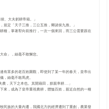
諸侯、大夫躬耕帝籍。」
，規定「天子三推，三公五推，卿諸侯九推。」
耕種，掌著犁向前推行，一次一個來回，而三公需要跟在
大命」，絲毫不敢懈怠。
邊有眾多的老百姓圍觀，即使到了某一年的春天，皇帝出
儀，絲毫不敢馬虎。
夫農，天下之本也。其開藉田，朕親率耕……」
下來，成為了皇帝重視農耕，體恤百姓，親近自然的一種
牧民族的大量內遷，我國北方的經濟遭到了重創，農業發