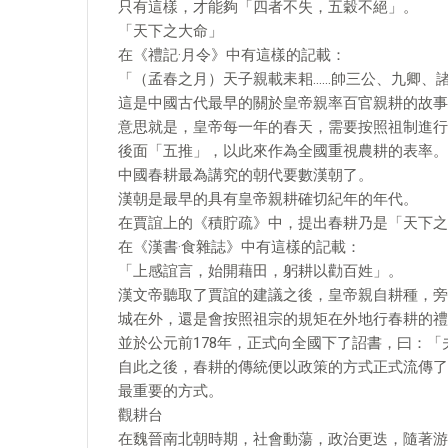
只有這樣，才能夠「四者不失，五穀不絕」。
「天下之大命」
在《禮記·月令》中有這樣的記載：
「（孟春之月）天子親載耒耜……帥三公、九卿、
這是中國古代最早的關於皇帝親率百官親耕的故事
意思就是，皇帝每一年的春天，需要按照祖制進行
後面「五推」，以此來作為全國重視農耕的表率。
中國春耕最為講究的朝代要數漢朝了。
漢朝是最早的具有皇帝親耕確切紀年的年代。
在賈誼上的《積貯疏》中，提出春耕乃是「天下之
在《漢書·食雜誌》中有這樣的記載：
「上感誼言，始開藉田，躬耕以勸百姓」。
漢文帝聽取了賈誼的建議之後，皇帝親自耕種，旁
城在外，還是會按照祖宗的規矩在外地行春耕的禮
並於公元前178年，正式向全國下了詔書，曰：「
自此之後，春耕的傳統便以政策的方式正式流傳了
最重要的方式。
觀耕台
在魏晉南北朝時期，社會動蕩，政治更迭，隨著游