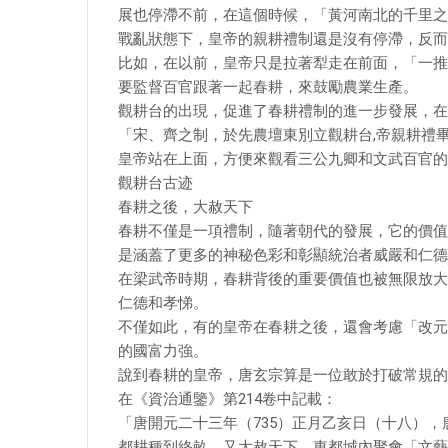
展也停滯不前，在這個時候，「黃河南北的千里之
戰亂狀態下，皇帝的親耕禮制還是沒有停滯，反而
比如，在以前，皇帝只是拉著犁走在前面，「一推
要監督百官跟著一起春耕，來鼓勵農業生產。
觀耕台的出現，促進了春耕禮制的進一步發展，在
「宋、齊之制，於先農壇東別立觀耕台,帝親耕禮
皇帝站在上面，方便來觀看三公九卿和文武百官的
觀耕台古迹
春耕之後，大赦天下
春耕不僅是一項禮制，隨著朝代的發展，它的價值
是涵蓋了更多的神秘色彩和彰顯統治者威嚴和仁德
在梁武帝時期，春耕背後的重要價值也被無限放大
仁德和孝悌。
不僅如此，有的皇帝在春耕之後，還會考慮「改元
的國富力強。
說到春耕的皇帝，唐玄宗算是一位敢於打破常規的
在《資治通鑒》第214卷中記載：
「唐開元二十三年（735）正月乙亥日（十八）
都耕種到終畝。又大赦天下，東都城內聚會「文藝