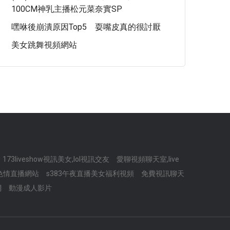
100CM神乳主播松元菜奈實SP
嘿咻後崩潰原因Top5 耍嘴皮真的很討厭
美女跳舞視頻網站
173liveshow視訊美女,lol視訊交友
愛聊視頻聊天室,live
色情直播網站
s383午夜直播美女福利視頻
免費視訊聊天
網
動漫成人影片