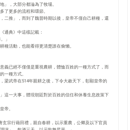
地」，大部分都淪為了牧場。
多了更多的流程和環節。
，二推」，而到了魏晉時期以後，皇帝不僅自己耕種，還
《通典》中這樣記載：
畢。」
耕種活動，也能看得更清楚誰在偷懶。
意義已經不僅僅是重視農耕，體恤百姓的一種方式了，而
的一種方式。
，梁武帝在514年親耕之後，下令大赦天下，彰顯皇帝的
」這一大事，體現朝廷對於百姓的信任和休養生息政策下
皇帝。
，唐玄宗行藉田禮，親自春耕，以示重農，公卿及以下官員
調演」，飲酒三天，以示歌舞昇平。」