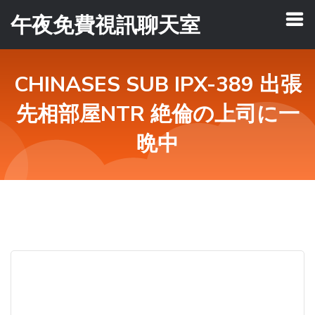
午夜免費視訊聊天室
CHINASES SUB IPX-389 出張
先相部屋NTR 絶倫の上司に一
晩中