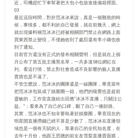
近，司機趕忙下車幫著把大包小包放進後備箱裡面。
03
最近這段時間，對於范冰冰來說，真是一個難熬的時
候，事情多，都不利於自己發展，就在前幾天，網上
就出現爆料稱范冰冰已經被相關部門禁止在網路上面
買東西禁止變現，不僅她收到了處罰還有李小璐也收
到了通知。
目前官方還沒有正式的發布相關聲明，但是就在上個
月公布了第五批主播黑名單，一共多達58位網紅在
列。看這行情，禁止對社會造成不良影響的藝人直播
賣貨也是不遠了。
不管怎麼說，范冰冰的團隊還是一線團隊，畢竟當年
把范冰冰包裝成了娛樂圈一姐，他們的嗅覺也是超前
靈敏的，工作室直接給出回應"冰冰不直播，只關注公
益。"；看來為了自己的口碑，斷了自己一條財路。
其實，范冰冰也不知非要執著於娛樂圈，畢竟現在的
明星開直播撈錢已經不算是少數了，范冰冰在直播領
域也是一個有天賦的人，靠著自己的全民知名度，在
去年十月份，他跟王思聰的前女友雪梨直播賣面膜，