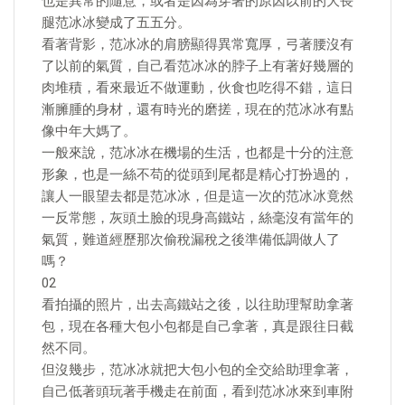
也是異常的隨意，或者是因為穿著的原因以前的大長
腿范冰冰變成了五五分。
看著背影，范冰冰的肩膀顯得異常寬厚，弓著腰沒有
了以前的氣質，自己看范冰冰的脖子上有著好幾層的
肉堆積，看來最近不做運動，伙食也吃得不錯，這日
漸臃腫的身材，還有時光的磨搓，現在的范冰冰有點
像中年大媽了。
一般來說，范冰冰在機場的生活，也都是十分的注意
形象，也是一絲不苟的從頭到尾都是精心打扮過的，
讓人一眼望去都是范冰冰，但是這一次的范冰冰竟然
一反常態，灰頭土臉的現身高鐵站，絲毫沒有當年的
氣質，難道經歷那次偷稅漏稅之後準備低調做人了
嗎？
02
看拍攝的照片，出去高鐵站之後，以往助理幫助拿著
包，現在各種大包小包都是自己拿著，真是跟往日截
然不同。
但沒幾步，范冰冰就把大包小包的全交給助理拿著，
自己低著頭玩著手機走在前面，看到范冰冰來到車附