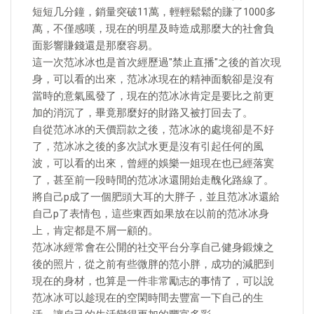
短短几分鐘，銷量突破11萬，輕輕鬆鬆的賺了1000多
萬，不僅感嘆，現在的明星及時造成那麼大的社會負
面影響賺錢還是那麼容易。
這一次范冰冰也是首次經歷過"禁止直播"之後的首次現
身，可以看的出來，范冰冰現在的精神面貌卻是沒有
當時的意氣風發了，現在的范冰冰肯定是要比之前更
加的消沉了，畢竟那麼好的財路又被打回去了。
自從范冰冰的天價罰款之後，范冰冰的處境卻是不好
了，范冰冰之後的多次試水更是沒有引起任何的風
波，可以看的出來，曾經的娛樂一姐現在也已經落寞
了，甚至前一段時間的范冰冰還開始走醜化路線了。
將自己p成了一個肥頭大耳的大胖子，並且范冰冰還給
自己p了表情包，這些東西如果放在以前的范冰冰身
上，肯定都是不屑一顧的。
范冰冰經常會在公開的社交平台分享自己健身鍛煉之
後的照片，從之前有些微胖的范小胖，成功的減肥到
現在的身材，也算是一件非常勵志的事情了，可以說
范冰冰可以趁現在的空閑時間去豐富一下自己的生