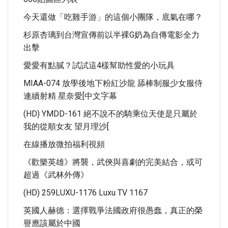
今天還做「吃雞手游」的這個小團隊，底氣在哪？
杉原杏璃到台灣宣傳前以半裸G奶為自傳電影全力
出擊
愛愛有點膩？試試這4樣幫助性愛的小玩具
MIAA-074 放學後地下粉紅沙龍 舔棒制服少女服侍
連續射精 星奈愛[中文字幕
(HD) YMDD-161 絕不說不的騎乘位天使是只屬於
我的從順女友 望月理沙[
在線播放微拍福利視頻
《歡樂英雄》將襲，武俠與喜劇的完美結合，或可
超過《武林外傳》
(HD) 259LUXU-1176 Luxu TV 1167
英國人赫德：選擇戰爭法國政府很愚蠢，真正的榮
譽應該屬於中國