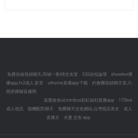
.
.
.
.
.
.
.
.
.
.
.
.
.
.
.
.
.
.
.
.
.
.
.
.
免費在線視頻聊天,同城一夜i情交友室
520自拍論壇
showlive裸
播app,fc2成人 影音
uthome直播app下載
約會團視頻聊天室,六
間房裸聊直播間
.
.
.
.
.
.
.
.
.
.
.
.
.
.
.
.
.
.
.
.
.
.
.
.
.
真愛旅舍ut,mmbox彩虹福利直播app
173live
成人視訊
隨機配對聊天
免費聊天交友網站,台灣視訊美女
成人
直播主
夫妻 交友 app