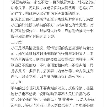
“外面继续着，家也不散”，目前以忍为主，对老公的出
轨睁只眼，闭只眼，在老公面前大度从容，忽略小三
的存在，明确表达出短期内不会离婚的态度。
因为老公和小三的感情正处于热辣新鲜的阶段，易拿
小三的好比照出呐呐的不好，对离婚也有恃无恐。此
时强逼他俩分手，只会引火烧身。靠忍耐给彼此一个
缓冲和调整的时间才更明智。
二，柔
小三是以柔情蜜意义，通情达理的姿态征服呐呐老公
的，她的柔顺越发衬托出呐呐的强势与咄咄逼人，不
管心里再痛苦，呐呐都需要摆出柔情似水的样子，克
制自己不跟他吵，不打电话追根问底，不提离婚，而
是多反省，多看书，多美容，内修外养，全方位提升
自己，以柔克刚，以自身的魅力拢住老公的心。
三，孝
呐呐的公婆听到儿子要离婚的消息，反应冷淡，甚至
连孙子也不想要，说明呐呐平素不太关注公婆的感
受，冷了他们的心。她误以为“现在孩子小，老人身体
还可以，等孩子大点，老人岁数也高了，再把重心放