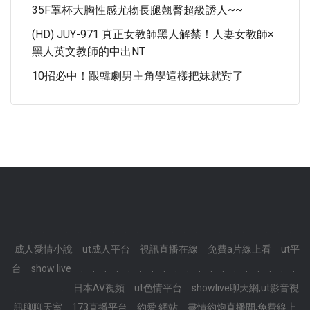
35F罩杯大胸性感尤物長腿翹臀超級誘人~~
(HD) JUY-971 真正女教師黑人解禁！人妻女教師×
黑人英文教師的中出NT
10招必中！跟韓劇男主角學這樣把妹就對了
.
.
.
.
.
.
.
.
.
.
.
.
.
.
.
.
.
.
.
.
.
.
.
.
成人愛情小說
ut成人平台
視訊直播在線
免費a片線上看
ut平
台
show live
.
.
.
.
.
.
.
.
.
.
.
.
.
.
.
.
.
.
.
.
.
.
.
.
日本AV視頻
ut色情平台
showlive聊天網,ut影音視
訊聊聊天室
173直播平台
約愛 網站
盡情約炮直播間,免費線上