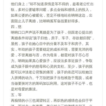
他们身上；”却不知道亲情是等不得的，趁着老公忙出
轨，多对公婆嘘寒问暖，多点金钱和感情上的投入，
如果公婆的心被暖化，坚定不移地站在呐呐这边，出
面阻止儿子离婚，比呐呐孤军奋战要好得多。
四，慈
呐呐口口声声说不离婚是为了孩子，但跟老公提出的
离婚条件却说“孩子归他，房子、车子、存款都归我”，
显然，孩子在她心目中的分量不及车子和房子。其
实，年幼的孩子需要稳定的成长环境，需要充沛的母
爱，不管离婚与否，作为母亲，都需对孩子尽心尽
力。呐呐如果真心爱孩子，应设法多亲近孩子，争取
成为孩子眼中的慈母和心灵的支柱。至少，孩子的抚
慰可以冲淡老公背叛的痛苦，孩子的依恋可以给她注
入拼搏的动力。千万别把孩子当包袱急于甩脱，或者
当做要挟对方的筹码加以利用。这对孩子不公平，也
是对母爱的亵渎。
五，等
再痴情的小三也渴望转正，再炽热的感情也会归于平