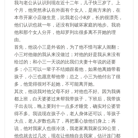
我与老公从认识到现在近十二年，儿子快三岁了。上
个月，他突然承认在外面有个女人，是南方来的，在
本市开家小店做生意，比我老公小8岁，长的很漂亮，
他们认识也就一年，还没有到破坏家庭的地步。我劝
他和那个女人分开，他却罗列出很多离不开她的理
由。
首先，他说小三是外省的，为了他不惜与家人闹翻；
小三对他做的我从来没做过；对他的好是我从来没有
给过的；和小三一天说的比我们夫妻十年说的还要
多；小三可以一辈子不结婚跟着他，如果他离婚带着
孩子，小三也愿意帮他带；总之，小三为他付出了很
多，他觉得很对不起她，不可能离开她。
其次，他说我对他父母不好，对他也不好。因为我俩
都上班，白天婆婆过来帮我带孩子，下班后，我带孩
子出去玩，晚上要到十一点多才睡觉，确实对公婆管
得不多。我说现在孩子小，老人身体还可以，等孩子
大点，老人岁数也高了，再把重心放他们身上；再
说，他对我家人也很冷淡，我老家离我家仅30公里，
他也就去过几次，现在让他独自去我家，估计连门都