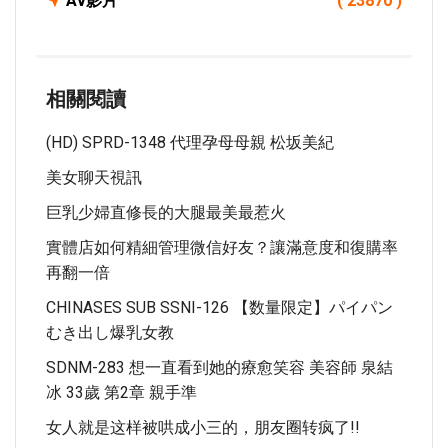
Av影片
( 23870 )
相關閱讀
(HD) SPRD-1348 代理孕母母親 松坂美紀
美女聊天視訊
巨乳少婦直修長的大腿最美最惹火
實體店如何精細管理微信好友？讓滿意度和復購率
再翻一倍
CHINASES SUB SSNI-126 【数量限定】パイパン
むき出し爆乳女教
SDNM-283 想一直看到她的療愈笑容 美容師 泉結
冰 33歲 第2章 親手準
女人就是这样被哄成小三的，朋友圈转疯了!!