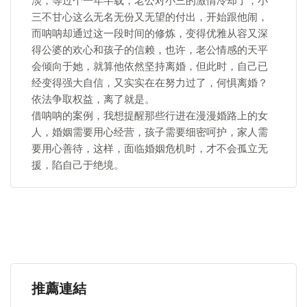
淡，等过个一年半载，老公对小三的激情冷却了，小
三不甘心这么无名无份又无望的付出，开始跟他闹，
而呐呐却通过这一段时间的修炼，变得优雅从容又深
得公婆的欢心和孩子的信赖，也许，老公情感的天平
会倾向于她，就算他依然坚持离婚，但此时，自己已
经变得强大自信，又实实在在努力过了，何惧离婚？
依法争取权益，离了就是。
借呐呐的案例，我想提醒那些行进在漫漫婚路上的女
人，婚姻需要用心经营，孩子需要细密呵护，家人需
要用心善待，这样，面临婚姻危机时，才不会孤立无
援，陷自己于绝境。
推薦連結