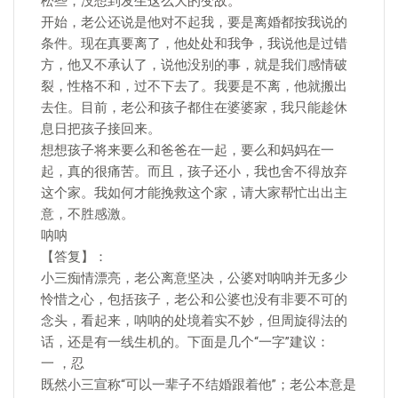
松些，没想到发生这么大的变故。
开始，老公还说是他对不起我，要是离婚都按我说的
条件。现在真要离了，他处处和我争，我说他是过错
方，他又不承认了，说他没别的事，就是我们感情破
裂，性格不和，过不下去了。我要是不离，他就搬出
去住。目前，老公和孩子都住在婆婆家，我只能趁休
息日把孩子接回来。
想想孩子将来要么和爸爸在一起，要么和妈妈在一
起，真的很痛苦。而且，孩子还小，我也舍不得放弃
这个家。我如何才能挽救这个家，请大家帮忙出出主
意，不胜感激。
呐呐
【答复】：
小三痴情漂亮，老公离意坚决，公婆对呐呐并无多少
怜惜之心，包括孩子，老公和公婆也没有非要不可的
念头，看起来，呐呐的处境着实不妙，但周旋得法的
话，还是有一线生机的。下面是几个“一字”建议：
一 ，忍
既然小三宣称“可以一辈子不结婚跟着他”；老公本意是