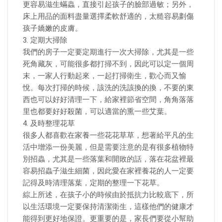
更容易滋生蟎蟲，直接引起孩子的臉部過敏；另外，
床上用品的面料盡量選擇柔軟舒適的，太糙容易劃傷
孩子嬌嫩的皮膚。
3. 定期大掃除
我們的房子一定要定期進行一次大掃除，尤其是一些
死角藏灰，可能很多都打掃不到，因此可以定一個周
末，一家人行動起來，一起打掃衛生，歡心而又愉
悅。每次打掃的時候，該洗的洗該換的換，不要的東
西也可以好好清理一下，給家裡節省空間，角角落落
里也都要好好殺菌，可以適當的熏一些艾葉。
4. 及時整理花草
很多人都喜歡在家養一些花花草草，想著給平凡的生
活中增添一份美麗，但是需要注意的是有很多植物特
別招蟲，尤其是一些落葉和開敗的話，落在花盆裡最
容易招蟲子滋生細菌，因此愛在家裡養花的人一定要
記得及時清理落葉，定期的整理一下花草。
綜上所述，在孩子小的時候由於抵抗力比較底下，所
以生活環境一定要保持清潔衛生，這樣他們的健康才
能得到更好地保證。更重要的是，家長們要從小幫助