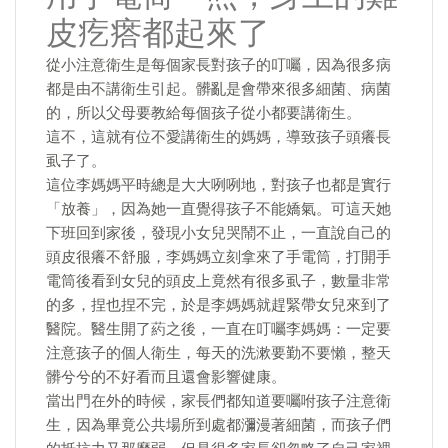
皮疙瘩都起來了
從小注意衛生是每個家長對孩子的叮囑，因為很多病
都是由不講衛生引起。髒亂是會帶來很多細菌、病菌
的，所以父母要教給每個孩子從小都要講衛生。
這不，這就有位不愛講衛生的媽媽，導致孩子頭癢長
虱子了。
這位李媽媽平時總是大大咧咧地，對孩子也都是實行
「放養」，因為她一直覺得孩子不能嬌氣。可這天她
下班回到家後，發現小女兒哭鬧不止，一直說自己的
頭皮很癢不舒服，李媽媽立刻拿來了手電筒，打開手
電筒後看到女兒的頭皮上竟然有很多虱子，數量非常
的多，捏也捏不完，於是李媽媽就趕緊帶女兒來到了
醫院。醫生開了葯之後，一直在叮囑李媽媽：一定要
注意孩子的個人衛生，每天的洗漱要勤不要懶，整天
髒兮兮的不好看而且還會影響健康。
當出門在外的時候，家長們都知道要囑咐孩子注意衛
生，因為畢竟公共場所到處都瀰漫著細菌，而孩子們