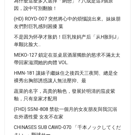
為什麼這麼多人選擇「網戀」？八成是這3個原
因，說中可別翻臉！
(HD) ROYD-007 突然將心中的煩惱說出來。妹妹朋
友們對巨乳感到困擾 葉
不是因为怀孕才胀奶！巨乳辣妈产后「从H胀到J」
单颗比脸大...
MEKO-127 鎖定在並桌居酒屋獨飲的慾求不滿太太
帶回家滋潤她的肉體 VOL.
HMN-181 讓婊子繼妹住之後四天三夜間、總是全
裸秀出胸部誘惑讓人無法壓抑、最
蔬菜的名字，高貴的釉色，發展於明清的茄皮紫
釉，只有皇家才配用
(FHD) SSNI-808 禁欲一個月的女友朋友與我沉溺
在外遇性愛 女友不在家
CHINASES SUB CAWD-070 「千本ノックしてくだ
さい…」野球サー