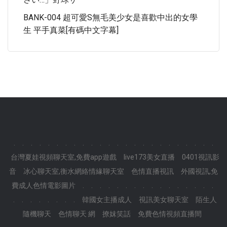
BANK-004 超可愛S無毛美少女是喜歡中出的女學
生 平手真菜[有碼中文字幕]
.
.
.
.
.
.
.
.
.
.
.
.
.
.
.
.
.
.
.
.
.
.
.
.
台灣夏娃視頻聊天室,免費app遊戲
live173美女直播
0401視訊影
音
冰心聊天室,衡水網絡情緣聊天室
色情直播視訊
外國視訊,免
費成人色情電影圖片
.
.
.
.
.
.
.
.
.
.
.
.
.
.
.
.
.
.
.
.
.
.
.
.
韓國女主播成人
視訊美女聊天室
陌生人
隨機聊天
色情聊天 網
撩妺笑話
免費色情視頻直播間