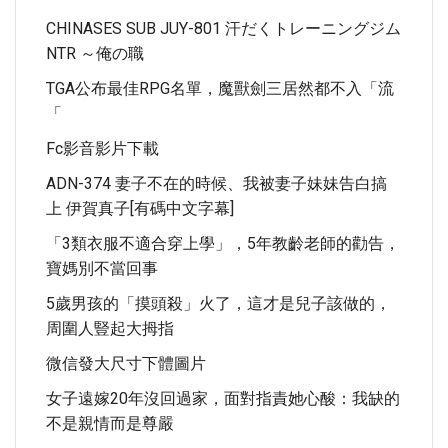
CHINASES SUB JUY-801 汗だくトレーニングジム
NTR ～俺の職
TGA公布最佳RPG名單，魔獸劍三居然都不入「流
「
Fc影音影片下載
ADN-374 妻子不在的時候、我被妻子妹妹告白搞
上 伊賀真子[有碼中文字幕]
「3類衣服不適合穿上學」，5年教齡老師的勸告，
寶媽別不當回事
5歲男孩的「摸頭殺」火了，這才是兒子該做的，
周圍人豎起大拇指
微信發大尺寸下體圖片
女子遠嫁20年沒回過家，面對指責她心酸：我缺的
不是親情而是尊嚴