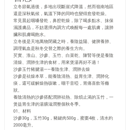
立冬節氣過後，多地出現斷崖式降溫，然而嶺南地區
還是深秋氣候，氣溫下降的同時也變得愈發乾燥。
常見晨起咽嗓發乾，鼻腔乾燥，除了喝多點水、抹保
濕護膚品，不妨選擇內調方式喚醒每一處肌膚，讓肺
臟和肌膚喝飽水。
立冬後是天地萬物閉藏之時，養陰益陽、健脾養肺、
調理氣血是秋冬交替之際的養生方向。
芡實、淮山、沙參、玉竹、白菜乾、陳腎等便是養陰
清燥、潤肺生津的食材，用來煲湯再好不過！
沙參玉竹豬腱湯——養陰生津、潤肺去燥
沙參是祛燥本草，能養陰清熱、益胃生津、潤肺化
痰，還可緩解燥熱咳嗽，咽干音啞，胃痛喜飲等癥
狀。
養陰清熱的沙參搭配潤肺祛熱、除煩止渴的玉竹，一
煲益胃生津的湯膳滋潤整個秋冬季。
01、材料
沙參30g，玉竹30g，豬鍵肉500g，蜜棗4枚，清水約
2000毫升。