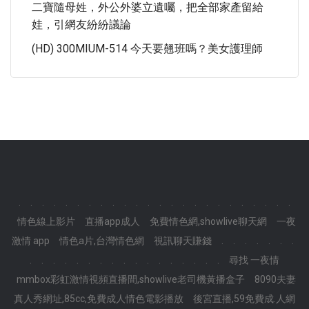
二寶隨母姓，外公外婆立遺囑，把全部家產留給
娃，引網友紛紛議論
(HD) 300MIUM-514 今天要翹班嗎？美女護理師
.
.
.
.
.
.
.
.
.
.
.
.
.
.
.
.
.
.
.
.
.
.
.
.
情色線上影片
直播app成人
免費情色網,showlive聊天網
一夜
激情 app
情色a片,台灣情色網
視訊聊天賺錢
.
.
.
.
.
.
.
.
.
.
.
.
.
.
.
.
.
.
.
.
.
.
.
.
尋找 一夜情
mmbox彩虹激情視頻直播間,showlive老司機黃播盒子
8090夫妻
真人秀網址,85cc,免費成人情色電影播放
後宮直播,59免費成.人網