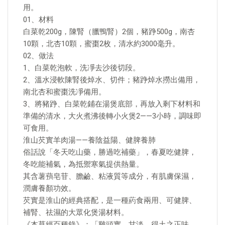
用。
01、材料
白菜乾200g，陳腎（臘鴨腎）2個，豬踭500g，南杏
10顆，北杏10顆，蜜棗2枚，清水約3000毫升。
02、做法
1、白菜乾泡軟，洗凈去沙後切段。
2、溫水浸軟陳腎後焯水、切件；豬踭焯水撈出備用，
南北杏和蜜棗洗凈備用。
3、將豬踭、白菜乾鋪在湯煲底部，再放入剩下材料和
準備的清水，大火煮沸後轉小火煲2——3小時，調味即
可食用。
淮山芡實羊肉湯——養陰益陽、健脾養肺
俗話說「冬天吃山藥，勝過吃補藥」，春夏吃健脾，
冬吃能補氣，為抵禦寒氣提供熱量。
其含薯蕷皂苷、膽鹼、粘液質等成分，有肌膚保濕，
潤膚養顏功效。
芡實是淮山的經典搭配，是一種葯食兩用、可健脾、
補腎、祛濕的大眾化煲湯材料。
《本草經百種錄》：「雞頭實，甘淡，得土之正味，