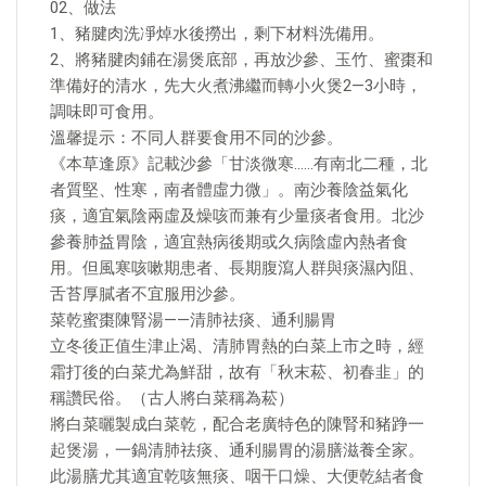
02、做法
1、豬腱肉洗凈焯水後撈出，剩下材料洗備用。
2、將豬腱肉鋪在湯煲底部，再放沙參、玉竹、蜜棗和
準備好的清水，先大火煮沸繼而轉小火煲2—3小時，
調味即可食用。
溫馨提示：不同人群要食用不同的沙參。
《本草逢原》記載沙參「甘淡微寒……有南北二種，北
者質堅、性寒，南者體虛力微」。南沙養陰益氣化
痰，適宜氣陰兩虛及燥咳而兼有少量痰者食用。北沙
參養肺益胃陰，適宜熱病後期或久病陰虛內熱者食
用。但風寒咳嗽期患者、長期腹瀉人群與痰濕內阻、
舌苔厚膩者不宜服用沙參。
菜乾蜜棗陳腎湯——清肺祛痰、通利腸胃
立冬後正值生津止渴、清肺胃熱的白菜上市之時，經
霜打後的白菜尤為鮮甜，故有「秋末菘、初春韭」的
稱讚民俗。（古人將白菜稱為菘）
將白菜曬製成白菜乾，配合老廣特色的陳腎和豬踭一
起煲湯，一鍋清肺祛痰、通利腸胃的湯膳滋養全家。
此湯膳尤其適宜乾咳無痰、咽干口燥、大便乾結者食