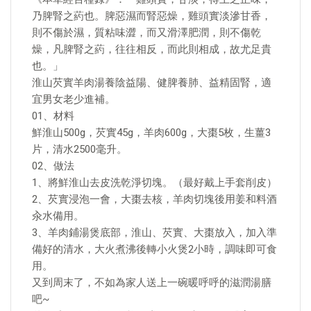
乃脾腎之葯也。脾惡濕而腎惡燥，雞頭實淡滲甘香，
則不傷於濕，質粘味澀，而又滑澤肥潤，則不傷乾
燥，凡脾腎之葯，往往相反，而此則相成，故尤足貴
也。」
淮山芡實羊肉湯養陰益陽、健脾養肺、益精固腎，適
宜男女老少進補。
01、材料
鮮淮山500g，芡實45g，羊肉600g，大棗5枚，生薑3
片，清水2500毫升。
02、做法
1、將鮮淮山去皮洗乾淨切塊。（最好戴上手套削皮）
2、芡實浸泡一會，大棗去核，羊肉切塊後用姜和料酒
汆水備用。
3、羊肉鋪湯煲底部，淮山、芡實、大棗放入，加入準
備好的清水，大火煮沸後轉小火煲2小時，調味即可食
用。
又到周末了，不如為家人送上一碗暖呼呼的滋潤湯膳
吧~