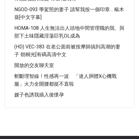
NGOD-093 學駕照的妻子 請幫我按一個印章… 樞木
葵[中文字幕]
HOMA-108 人生無法出人頭地中間管理職的我、與
部下土味隱藏淫蕩巨乳OL成為
(HD) VEC-383 在老公面前被按摩師搞到高潮的妻
子 朝桐光[有碼高清中文
開放的交友聊天室
斬斷理智線！性感再一波 「迷人胴體X心機戰
服」火力全開腰都挺不直啦
嫂子色誘我插入後懷孕