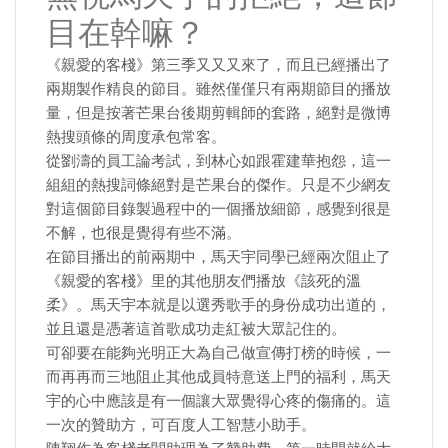
目在幹嘛？
《親愛的客棧》第三季又又又來了，而且已經播出了
兩期製作精良的節目。雖然僅僅只有兩期節目的播放
量，但是按著芒果台後期剪輯師的套路，絕對是微博
熱搜頭條的周度承包常客。
從劉濤的員工論考試，到林心如跟霍建華抱怨，這一
組組的熱搜詞條絕對是芒果台的傑作。只是不少網友
對這個節目錄製過程中的一個播放細節，感覺到很是
不解，也很是覺得有些不滿。
在節目播出的前兩期中，馬天宇同學已經兩次阻止了
《親愛的客棧》里的其他朋友們播放《該死的溫
柔》。馬天宇本就是以選秀歌手的身份成功出道的，
並且還是憑著這首歌成功走紅被大眾記住的。
可卻要在能夠光明正大為自己做宣傳打榜的時候，一
而再再而三地阻止其他成員特意送上門的福利，馬天
宇的心中應該是有一個讓大眾覺得心疼的傷痛的。這
一次的贊助方，可百度人工智慧小助手。