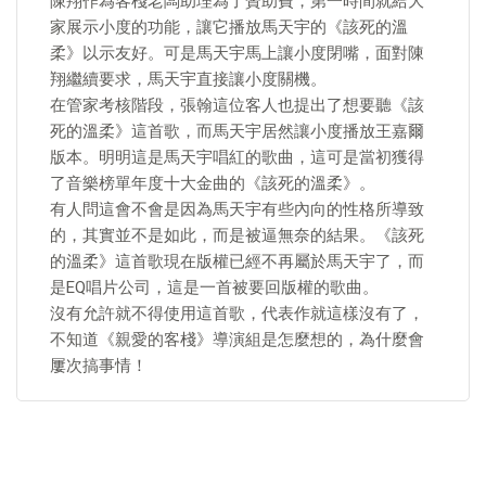
陳翔作為客棧老闆助理為了贊助費，第一時間就給大
家展示小度的功能，讓它播放馬天宇的《該死的溫
柔》以示友好。可是馬天宇馬上讓小度閉嘴，面對陳
翔繼續要求，馬天宇直接讓小度關機。
在管家考核階段，張翰這位客人也提出了想要聽《該
死的溫柔》這首歌，而馬天宇居然讓小度播放王嘉爾
版本。明明這是馬天宇唱紅的歌曲，這可是當初獲得
了音樂榜單年度十大金曲的《該死的溫柔》。
有人問這會不會是因為馬天宇有些內向的性格所導致
的，其實並不是如此，而是被逼無奈的結果。《該死
的溫柔》這首歌現在版權已經不再屬於馬天宇了，而
是EQ唱片公司，這是一首被要回版權的歌曲。
沒有允許就不得使用這首歌，代表作就這樣沒有了，
不知道《親愛的客棧》導演組是怎麼想的，為什麼會
屢次搞事情！