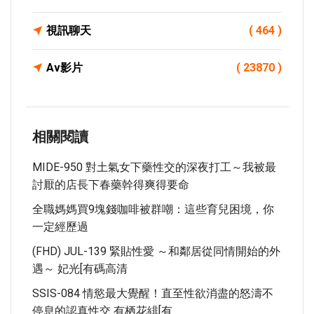
視訊聊天
( 464 )
Av影片
( 23870 )
相關閱讀
MIDE-950 對土氣女下藥性交的深夜打工～我被最
討厭的店長下春藥幹得爽得要命
全職媽媽買9塊錢咖啡被群嘲：這些育兒困境，你
一定經歷過
(FHD) JUL-139 緊貼性愛 ～和鄰居從同情開始的外
遇～ 妃光[有碼高清
SSIS-084 情慾最大覺醒！直至性欲消盡的怒濤不
停息的認真性交 有栖花緋[有