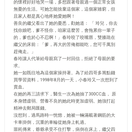
的懷裡好好地哭一場，多想跟著母親過一個正常女孩
無憂的生活。可她怎能捨棄這個家，這個家雖窮，但
且家人都是真心地疼她愛她啊！
善良的繼父看出了她的憂悉，勸她道： 「 玲兒，你去
找你娘吧，爹不怪你，咱家這麼苦，會拖累你一輩子
的，爹也於心不忍啊！」春玲咬了咬嘴唇，雙膝跪在
繼父的床前：「爹，再大的苦俺都能吃，您可千萬別
趕俺走。」
春玲讓人代筆給母親寫了一封回信，拒絕了母親的要
求。
她一如既往地為這個家操持著。為了給四哥多籌點錢
買學習資料，1998年8月的一天，小春玲又一次想到了
賣血。
在她的再三請求下，醫生一次為她抽了300CC血， 原
本身體虛弱、營養不良的她此時更加虛弱。她強打起
精神去郵局匯錢。
沒想到，過馬路時一恍惚，她被一輛滿載著鋼筋的大
卡車掛倒，沉重的車輪從她身上軋過。
噩耗傳來，爺爺承受不住打擊，病倒在床上，繼父四