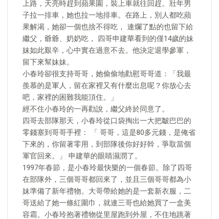
上路，天亮時趕到蘋果園，裝上車就往回趕。壯年男
子拉一排車，她也拉一地排車。在路上，別人都吃蘋
果解渴，她卻一個也捨不得吃， 連爛了點的也留下給
繼父，爺爺、奶奶吃， 四哥申建華看到的僅14歲的妹
妹如此艱辛，心中實在過意不去。他決定退學參軍，
留下來幫妹妹。
小春玲卻很支持哥哥，她偷偷地勸慰哥哥道：「我最
羨慕的是軍人，留在家裡又有什麼出息呢？你放心去
吧，家裡的困難我能頂住。」
經不住小春玲的一再勸說，繼父終於同意了。
四哥去部隊那天，小春玲從口袋掏出一大把皺巴巴的
零錢塞到哥哥手裡： 「 哥哥，這是80多元錢，是俺省
下來的，你留著零用，到部隊後你好好幹，爭取當個
軍官回來。」 申建華的眼睛濕潤了。
1997年春節，是小春玲最快樂的一個春節。除了四哥
在部隊外，三個哥哥都回來了，並且三個哥哥都為小
妹準備了新年禮物。大哥帶給她的是一套新衣服，二
哥送給了她一條紅圍巾，就連三哥也給她買了一盒美
容霜。小春玲抱著禮物從里屋跑到外屋，不住地跳著