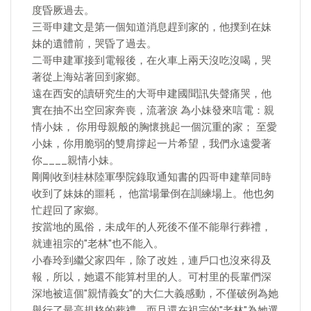
度昏厥過去。
三哥申建文是第一個知道消息趕到家的，他撲到在妹
妹的遺體前，哭昏了過去。
二哥申建軍接到電報後，在火車上兩天沒吃沒喝，哭
著從上海站著回到家鄉。
遠在西安的讀研究生的大哥申建國聞訊失聲痛哭，他
實在抽不出空回家奔喪，流著淚 為小妹發來唁電：親
情小妹， 你用母親般的胸懷挑起一個沉重的家； 至愛
小妹，你用脆弱的雙肩撐起一片希望，我們永遠愛著
你____親情小妹。
剛剛收到桂林陸軍學院錄取通知書的四哥申建華同時
收到了妹妹的噩耗， 他當場暈倒在訓練場上。他也匆
忙趕回了家鄉。
按當地的風俗，未成年的人死後不僅不能舉行葬禮，
就連祖宗的"老林"也不能入。
小春玲到繼父家四年，除了改姓，連戶口也沒來得及
報，所以，她還不能算村里的人。可村里的長輩們深
深地被這個"親情義女"的大仁大義感動，不僅破例為她
舉行了最高規格的葬禮，而且還在祖宗的"老林"為她選