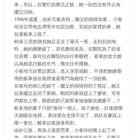
來，所以，在繁忙的農活之餘，她一刻也沒有停止為
繼父治病。
1996年盛夏，由於天氣炎熱，繼父的病情加重， 小春
玲決定帶他去濟寧市住院治療。安頓好家裡的事，她
拉著板車上路了。
80多公里的路程她足足走了兩天一夜，走到目的地
時，她的腳磨破了，肩也腫得老高。在醫院為了節省
住宿費，春玲住在醫院的自行車棚裡， 看車的老大爺
以為她是討飯的乞丐，幾次往外攆她。
小春玲只好實話實說，老人深受感動， 不僅把她睡覺
用的板車放在最裡邊還專門為她找了一頂蚊帳。
在春玲的精心照顧下，繼父的病情得到了穩定，她又
拉著繼父走回了家鄉。剛回到家就趕上了麥收。哥哥
們都在上學，爺爺奶奶只能幫著做做飯或捆麥子， 7
畝多地的麥子只能*春玲一個人。為了搶收，好連續幾
天都睡在地裡， 累得實在支撐不住了，就趴在麥跺上
睡一會兒，醒來以後接著再割。
由於心急，再加上過度勞累，小春玲的嘴上起了水
泡，手腳也磨出了血。她真有些支撐不住了，可剩下