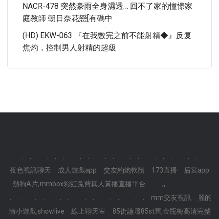
NACR-478 突然豪雨全身濕透… 回不了家的憧憬家
庭教師 朝日奈花戀[有碼中
(HD) EKW-063 『在我數完之前不能射精◆』反复
焦灼，控制男人射精的超級
.
.
.
.
.
.
.
.
.
.
.
.
.
.
.
.
.
.
.
.
.
.
.
.
夜色視訊聊天
成人遊戲app
交友約炮軟體
173直播
后宮app
熱狗A片,mmbox彩虹免費真人黃播直播平台
.
.,,
.
.
.
.
.
.
.
.
.
.
.
.
.
.
.
.
.
.
.
.
.
.
mm交友視訊
麗的
情小遊戲,showlive
線上聊天室
85街論壇85st舊,金瓶梅高清完整