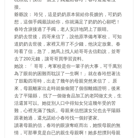
接。
爺爺說： 玲兒，這是奶奶原本留給你長嫂的，可奶奶
想，這個手鐲最該給你，你就滿足了奶奶的心願吧！
春玲含淚接過了手鐲，老人安詳地閉上了眼睛。
奶奶去世後，四哥來信了，說他原準備考軍校， 可知
道奶奶去世後，家裡又用了不少錢，他決定放棄。春
玲看了信，急了，她馬上找人給哥哥去信勸說，並寄
去了200元錢，讓哥哥買學習資料。
她說：「 哥哥，考軍校是你一輩子的大事，可千萬別
為了眼前的困難而耽誤了一生啊！」就在春玲想著法
了鼓勵四哥時，出走了幾年的母親突然來信了， 原
來，母親離家出走時就偷偷開了個假離婚證明，後來
去了平陽縣， 找了一個做食品加工的老闆做丈夫，生
活還算可以。她從別人口中得知女兒這幾年受的苦
難，心裡充滿了愧疚。母親來信想讓女兒也去平陽縣
跟著她過，還允諾給小春玲找一個好婆家。
讀著母親的信，春玲的眼淚奪眶而出，她恨母親的無
情，可那畢竟是自已的親生母親啊！她多想撲到母親