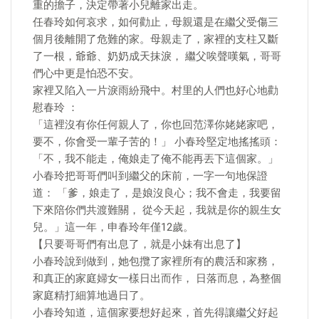
重的擔子，決定帶著小兒離家出走。
任春玲如何哀求，如何勸止，母親還是在繼父受傷三
個月後離開了危難的家。母親走了，家裡的支柱又斷
了一根，爺爺、奶奶成天抹淚， 繼父唉聲嘆氣，哥哥
們心中更是怕恐不安。
家裡又陷入一片淚雨紛飛中。村里的人們也好心地勸
慰春玲 ：
「這裡沒有你任何親人了，你也回范澤你姥姥家吧，
要不，你會受一輩子苦的！」 小春玲堅定地搖搖頭：
「不，我不能走，俺娘走了俺不能再丟下這個家。」
小春玲把哥哥們叫到繼父的床前，一字一句地保證
道： 「爹，娘走了，是娘沒良心；我不會走，我要留
下來陪你們共渡難關， 從今天起，我就是你的親生女
兒。」這一年，申春玲年僅12歲。
【只要哥哥們有出息了，就是小妹有出息了】
小春玲說到做到，她包攬了家裡所有的農活和家務，
和真正的家庭婦女一樣日出而作， 日落而息，為整個
家庭精打細算地過日了。
小春玲知道，這個家要想好起來，首先得讓繼父好起