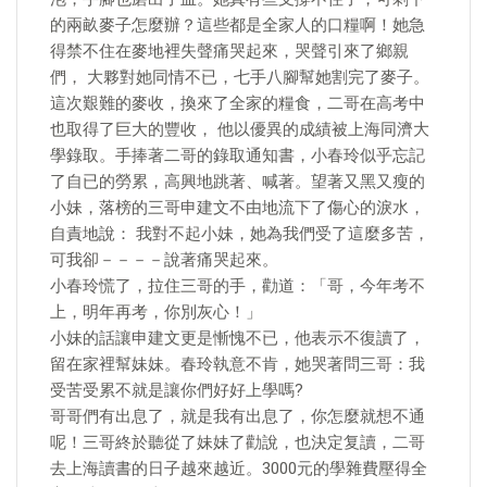
的兩畝麥子怎麼辦？這些都是全家人的口糧啊！她急
得禁不住在麥地裡失聲痛哭起來，哭聲引來了鄉親
們， 大夥對她同情不已，七手八腳幫她割完了麥子。
這次艱難的麥收，換來了全家的糧食，二哥在高考中
也取得了巨大的豐收， 他以優異的成績被上海同濟大
學錄取。手捧著二哥的錄取通知書，小春玲似乎忘記
了自已的勞累，高興地跳著、喊著。望著又黑又瘦的
小妹，落榜的三哥申建文不由地流下了傷心的淚水，
自責地說： 我對不起小妹，她為我們受了這麼多苦，
可我卻－－－－說著痛哭起來。
小春玲慌了，拉住三哥的手，勸道：「哥，今年考不
上，明年再考，你別灰心！」
小妹的話讓申建文更是慚愧不已，他表示不復讀了，
留在家裡幫妹妹。春玲執意不肯，她哭著問三哥：我
受苦受累不就是讓你們好好上學嗎?
哥哥們有出息了，就是我有出息了，你怎麼就想不通
呢！三哥終於聽從了妹妹了勸說，也決定复讀，二哥
去上海讀書的日子越來越近。3000元的學雜費壓得全