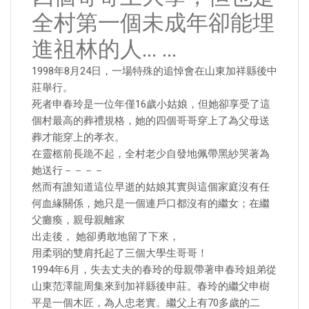
全村第一個未成年卻能埋
進祖林的人… …
1998年8月24日，一場特殊的追悼會在山東加祥縣後中
莊舉行。
死者申春玲是一位年僅16歲小姑娘，但她卻享受了這
個村最高的葬禮規格，她的四個哥哥穿上了為父母送
葬才能穿上的孝衣。
在靈柩前長跪不起，全村老少自發地佩帶黑紗哭著為
她送行－－－－
然而有誰知道這位早逝的姑娘其實與這個家庭沒有任
何血緣關係，她只是一個連戶口都沒有的繼女；在繼
父癱瘓，親母親離家
出走後， 她卻勇敢地留了下來，
用柔弱的雙肩托起了三個大學生哥哥！
1994年6月，失去丈夫的春玲的母親帶著申春玲姐弟從
山東范澤龍周集來到加祥縣後申莊。春玲的繼父申樹
平是一個木匠，為人忠老實。繼父上有70多歲的二