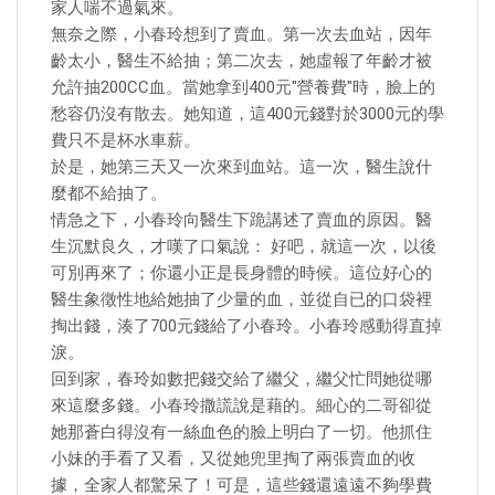
家人喘不過氣來。
無奈之際，小春玲想到了賣血。第一次去血站，因年
齡太小，醫生不給抽；第二次去，她虛報了年齡才被
允許抽200CC血。當她拿到400元"營養費"時，臉上的
愁容仍沒有散去。她知道，這400元錢對於3000元的學
費只不是杯水車薪。
於是，她第三天又一次來到血站。這一次，醫生說什
麼都不給抽了。
情急之下，小春玲向醫生下跪講述了賣血的原因。醫
生沉默良久，才嘆了口氣說： 好吧，就這一次，以後
可別再來了；你還小正是長身體的時候。這位好心的
醫生象徵性地給她抽了少量的血，並從自已的口袋裡
掏出錢，湊了700元錢給了小春玲。小春玲感動得直掉
淚。
回到家，春玲如數把錢交給了繼父，繼父忙問她從哪
來這麼多錢。小春玲撒謊說是藉的。細心的二哥卻從
她那蒼白得沒有一絲血色的臉上明白了一切。他抓住
小妹的手看了又看，又從她兜里掏了兩張賣血的收
據，全家人都驚呆了！可是，這些錢還遠遠不夠學費