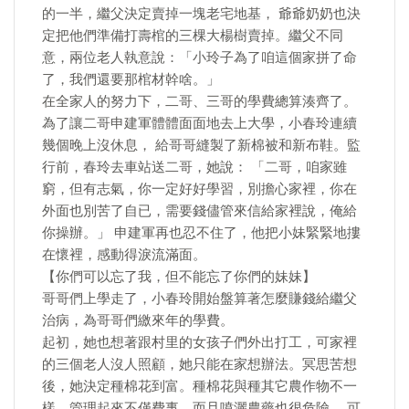
的一半，繼父決定賣掉一塊老宅地基， 爺爺奶奶也決
定把他們準備打壽棺的三棵大楊樹賣掉。繼父不同
意，兩位老人執意說：「小玲子為了咱這個家拼了命
了，我們還要那棺材幹啥。」
在全家人的努力下，二哥、三哥的學費總算湊齊了。
為了讓二哥申建軍體體面面地去上大學，小春玲連續
幾個晚上沒休息， 給哥哥縫製了新棉被和新布鞋。監
行前，春玲去車站送二哥，她說： 「二哥，咱家雖
窮，但有志氣，你一定好好學習，別擔心家裡，你在
外面也別苦了自已，需要錢儘管來信給家裡說，俺給
你操辦。」 申建軍再也忍不住了，他把小妹緊緊地摟
在懷裡，感動得淚流滿面。
【你們可以忘了我，但不能忘了你們的妹妹】
哥哥們上學走了，小春玲開始盤算著怎麼賺錢給繼父
治病，為哥哥們繳來年的學費。
起初，她也想著跟村里的女孩子們外出打工，可家裡
的三個老人沒人照顧，她只能在家想辦法。冥思苦想
後，她決定種棉花到富。種棉花與種其它農作物不一
樣，管理起來不僅費事，而且噴灑農藥也很危險， 可