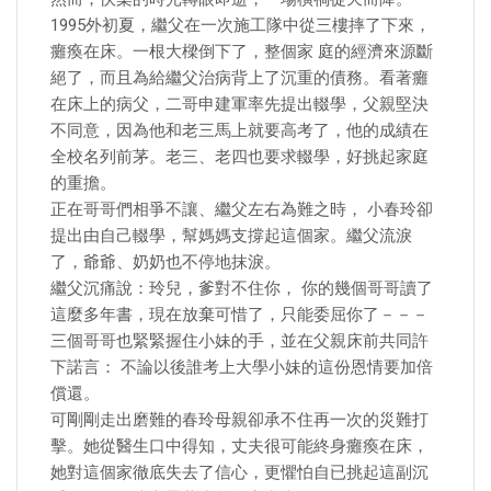
1995外初夏，繼父在一次施工隊中從三樓摔了下來，
癱瘓在床。一根大樑倒下了，整個家 庭的經濟來源斷
絕了，而且為給繼父治病背上了沉重的債務。看著癱
在床上的病父，二哥申建軍率先提出輟學，父親堅決
不同意，因為他和老三馬上就要高考了，他的成績在
全校名列前茅。老三、老四也要求輟學，好挑起家庭
的重擔。
正在哥哥們相爭不讓、繼父左右為難之時， 小春玲卻
提出由自己輟學，幫媽媽支撐起這個家。繼父流淚
了，爺爺、奶奶也不停地抹淚。
繼父沉痛說：玲兒，爹對不住你， 你的幾個哥哥讀了
這麼多年書，現在放棄可惜了，只能委屈你了－－－
三個哥哥也緊緊握住小妹的手，並在父親床前共同許
下諾言： 不論以後誰考上大學小妹的這份恩情要加倍
償還。
可剛剛走出磨難的春玲母親卻承不住再一次的災難打
擊。她從醫生口中得知，丈夫很可能終身癱瘓在床，
她對這個家徹底失去了信心，更懼怕自已挑起這副沉