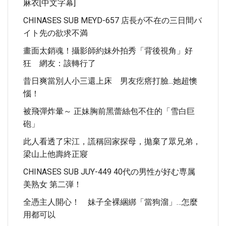
麻衣[中文字幕]
CHINASES SUB MEYD-657 店長が不在の三日間バ
イト先の欲求不満
畫面太銷魂！攝影師約妹外拍秀「背後視角」好
狂 網友：該轉行了
昔日爽當別人小三還上床 男友疙瘩打臉...她超懊
惱！
被飛彈炸暈～ 正妹胸前黑蕾絲包不住的「雪白巨
砲」
此人看透了宋江，謊稱回家探母，拋棄了眾兄弟，
梁山上他壽終正寢
CHINASES SUB JUY-449 40代の男性が好む専属
美熟女 第二弾！
全憑主人開心！ 妹子全裸綑綁「當狗溜」…怎麼
用都可以