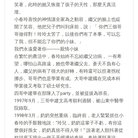
笑著，此時的她又恢復了孩子的天性，那麼天真活
潑。
小春玲喜悅的神情讓全家為之動容，繼父的臉上也綻
開了笑容。他把兒子們叫到床前，說：「 你們三個哥
哥做得對！玲玲太苦了，以後你們有了本事，可以忘
了我，但不能忘了你們的小妹。」
我們永遠愛著你────親情小妹
在繁忙的農活中，春玲始終不忘給繼父治病， 一有希
望，哪怕山高路遠，她也帶著繼父去。蒼天不負有心
人，繼父的病有了很大的好轉，有時還可以拄著拐杖
挪步。哥哥們也是學業有成。大哥申建國在完成本科
學業後又考取了碩士研究生。
四哥申建華在部隊入了party，並被提拔為班長。
1997年9月，三哥申建文高考順利過關，被山東中醫學
院錄取。
1998年3月，奶奶突然重病，臨終前，老人緊緊抓住小
春玲的手艱難地說："玲兒，奶奶這輩子不虧，有你這
麼個好孫女，奶奶真捨不得人呀！" 說著老人顫抖著從
枕頭底下摸出一個玉手鐲遞給春玲，春玲遲疑著沒