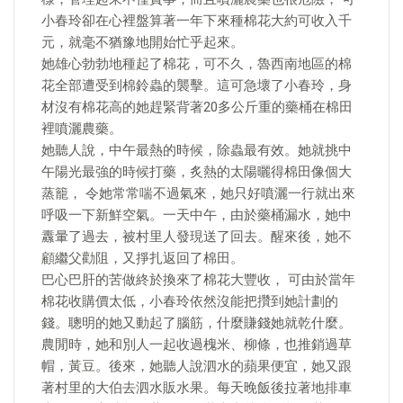
小春玲卻在心裡盤算著一年下來種棉花大約可收入千
元，就毫不猶豫地開始忙乎起來。
她雄心勃勃地種起了棉花，可不久，魯西南地區的棉
花全部遭受到棉鈴蟲的襲擊。這可急壞了小春玲，身
材沒有棉花高的她趕緊背著20多公斤重的藥桶在棉田
裡噴灑農藥。
她聽人說，中午最熱的時候，除蟲最有效。她就挑中
午陽光最強的時候打藥，炙熱的太陽曬得棉田像個大
蒸籠， 令她常常喘不過氣來，她只好噴灑一行就出來
呼吸一下新鮮空氣。一天中午，由於藥桶漏水，她中
纛暈了過去，被村里人發現送了回去。醒來後，她不
顧繼父勸阻，又掙扎返回了棉田。
巴心巴肝的苦做終於換來了棉花大豐收， 可由於當年
棉花收購價太低，小春玲依然沒能把攢到她計劃的
錢。聰明的她又動起了腦筋，什麼賺錢她就乾什麼。
農閒時，她和別人一起收過槐米、柳條，也推銷過草
帽，黃豆。後來，她聽人說泗水的蘋果便宜，她又跟
著村里的大伯去泗水販水果。每天晚飯後拉著地排車