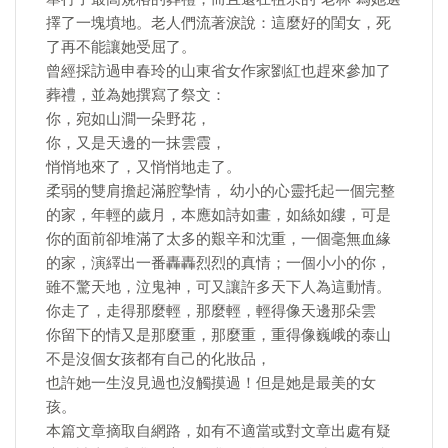
擇了一塊墳地。老人們流著淚說：這麼好的閨女，死
了再不能讓她受屈了。
曾經採訪過申春玲的山東省女作家劉紅也趕來參加了
葬禮，並為她撰寫了祭文：
你，宛如山澗一朵野花，
你，又是天邊的一抹雲霞，
悄悄地來了，又悄悄地走了。
柔弱的雙肩擔起滿腔摯情， 幼小的心靈托起一個完整
的家，年輕的歲月，本應如詩如畫，如絲如縷，可是
你的面前卻堆滿了太多的艱辛和沈重，一個毫無血緣
的家，演繹出一番轟轟烈烈的真情；一個小小的你，
雖不驚天地，泣鬼神，可又讓許多天下人為這動情。
你走了，走得那麼輕，那麼輕，輕得像天邊那朵雲
你留下的情又是那麼重，那麼重，重得像巍峨的泰山
不是沒個女孩都有自己的化妝品，
也許她一生沒見過也沒觸摸過！但是她是最美的女
孩。
本篇文章摘取自網路，如有不適當或對文章出處有疑