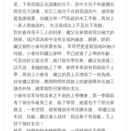
老，下有四個正在讀書的兒子。其中大兒子申建國在
西安交大讀書，其它三個兒子在縣里讀高中。儘管家
庭負擔很重，但繼父有一門高超的木工手藝，再加上
一家人勤儉節約， 生活過得比上不足比下有餘。
對於春玲母子三人的到來，繼父全家都表現出極大的
熱情。或許因為家中沒有女孩的緣故，爺爺、奶奶、
繼父都對小春玲疼愛有加， 哥哥們更是親熱地叫她小
玲鐺。小春玲到繼父家時，早已經過了上學的年齡，
可是由於父親去世，她只能失學在家。繼父知道後二
話不說，拿錢給她上了學。家裡本來就有四個孩子上
學，再加上小春玲，繼父的肩上又增添了一份負擔。
好在繼父勤快，農閒時間常跟鎮上的建築隊外出施工
賺些外快，總算能對付家裡的支出。
小春玲非常珍惜這來之不易的上學機會，第一學期就
考了個全年級第三名。除了學習，她還包下了部分家
務活，一有空閒，就幫幾個哥哥洗髒衣服， 幫繼父抬
木頭、拉鋸，繼父逢人就誇：我這輩子有福氣，天上
掉下個好女兒！
然而，快樂的時光轉眼即逝，一場橫禍從天而降。