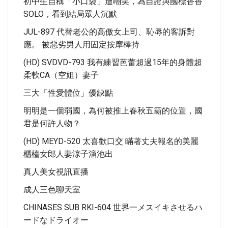
初中生自稱「小口袋」遭嘲笑，為自證與國標香香
SOLO，看到結局眾人沉默
JUL-897 代替老公的高傲女上司、恥辱的客訴對
應。 被惡劣男人用固定按摩棒持
(HD) SVDVD-793 我有練習芭蕾超過15年的身體超
柔軟CA（空姐）妻子
三大「性愛體位」優缺點
明明是一個弱國，為何被推上春秋五霸的位置，國
君是何許人物？
(HD) MEYD-520 太喜歡口交 瞞著丈夫報名的美麗
櫃檯女郎人妻涼子溜池出
真人美女視訊直播
成人三色聊天室
CHINASES SUB RKI-604 世界一メスイキさせるハ
ードなドライオー