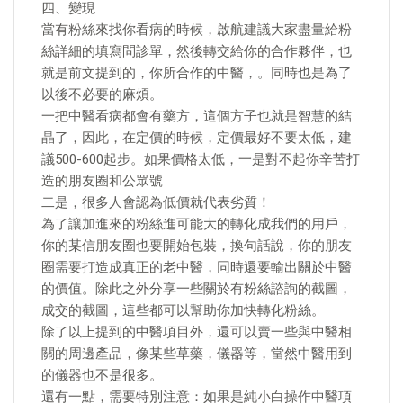
四、變現
當有粉絲來找你看病的時候，啟航建議大家盡量給粉
絲詳細的填寫問診單，然後轉交給你的合作夥伴，也
就是前文提到的，你所合作的中醫，。同時也是為了
以後不必要的麻煩。
一把中醫看病都會有藥方，這個方子也就是智慧的結
晶了，因此，在定價的時候，定價最好不要太低，建
議500-600起步。如果價格太低，一是對不起你辛苦打
造的朋友圈和公眾號
二是，很多人會認為低價就代表劣質！
為了讓加進來的粉絲進可能大的轉化成我們的用戶，
你的某信朋友圈也要開始包裝，換句話說，你的朋友
圈需要打造成真正的老中醫，同時還要輸出關於中醫
的價值。除此之外分享一些關於有粉絲諮詢的截圖，
成交的截圖，這些都可以幫助你加快轉化粉絲。
除了以上提到的中醫項目外，還可以賣一些與中醫相
關的周邊產品，像某些草藥，儀器等，當然中醫用到
的儀器也不是很多。
還有一點，需要特別注意：如果是純小白操作中醫項