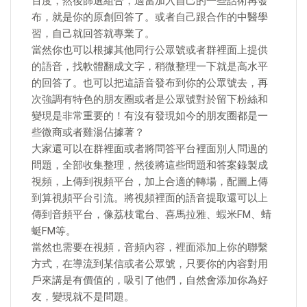
百度，然後篩選組合，適當加入自己的一些話術再發
布，就是你的原創回答了。或者自己跟合作的中醫學
習，自己就回答就專業了。
當然你也可以根據其他同行公眾號或者群裡面上提供
的語音，找軟體翻成文字，稍微整理一下就是高水平
的回答了。也可以把這語音發布到你的公眾號去，再
次強調有特色的朋友圈或者是公眾號對於留下粉絲和
變現是非常重要的！有沒有發現如今的朋友圈都是一
些微商或者雞湯佔據著？
大家還可以在群裡面或者將問答平台裡面別人問過的
問題，全部收集整理，然後將這些問題和答案錄製成
視頻，上傳到視頻平台，加上合適的轉場，配圖上傳
到算視頻平台引流。將視頻裡面的語音提取還可以上
傳到音頻平台，像荔枝電台、喜馬拉雅、蝦米FM、蜻
蜓FM等。
當然也需要在視頻，音頻內容，裡面添加上你的聯繫
方式，在導流到某信或者公眾號，只要你的內容對用
戶來講是有價值的，吸引了他們，自然會添加你為好
友，變現就不是問題。