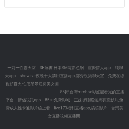
.
.
.
.
.
.
.
.
.
.
.
.
.
.
.
.
.
.
.
.
.
.
.
.
一對一性聊天室
3H淫書,日本SM電影色網
虛擬情人app
純聊
天app
showlive夜晚十大禁用直播app,都秀視頻聊天室
免費在線
視頻聊天,性感吊帶短裙美女圖
.
.
.
.
.
.
.
.
.
.
.
.
.
.
.
.
.
.
.
.
.
.
.
.
85街,台灣mmbox彩虹能看光的直播
平台
情侶視訊app
85 st免費影城
正妹裸睡照無馬賽克影片,免
費成人性卡通影片線上看
live173福利直播app,搞笑影片
台灣美
女直播視頻直播間