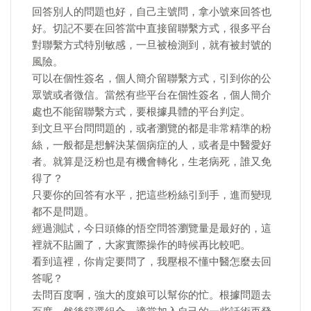
回答別人的問題也好，自己主號問，拿小號來回答也
好。切記不要在回答當中直接留聯繫方式，很多平台
對聯繫方式特別敏感，一旦被檢測到，就有被封號的
風險。
可以在個性簽名，個人簡介留聯繫方式，引到你的公
眾號或者微信。當然有些平台在個性簽名，個人簡介
處也不能留聯繫方式，要根據具體的平台判定。
到文旦平台問問題的，或者瀏覽的都是非常精準的粉
絲，一般都是想解決某個病症的人，或者是中醫愛好
者。就算是泛粉也是有機會轉化，生老病死，誰又免
得了？
只要你的回答有水平，把這些粉絲引到手，進而變現
都不是問題。
經過測試，今日頭條的悟空問答瀏覽量是最好的，這
裡就不貼圖了，大家實際操作的時候再比較吧。
看到這裡，你肯定要問了，我壓根不懂中醫怎麼去回
答呢？
去問百度啊，強大的度娘可以幫你的忙。根據問題去