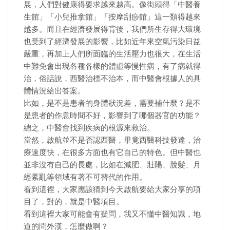
展，人們對健康得要求越來越高。像街頭得「中醫養
生館」「小兒推拿館」「按摩刮痧館」這一類得越來
越多。而且在經濟發展得背後，我們所生存得大環境
也受到了經濟發展的影響，比如近年來空氣污染日益
嚴重，再加上人們所面臨的生活壓力也很大，在生活
中難免會出現各種各樣的體虛等慢性病，有了病就得
治，俗話說，西醫治標不治本，而中醫會根據人的具
體情況給出答案。
比如，是不是患者的身體狀況差，需要補什麼？是不
是患者的作息時間不好，影響到了哪個器官的功能？
總之，中醫會找到疾病的根源來救治。
當然，啟航並不是否認西醫，畢竟西醫科技發達，治
療速度快，在很多方面也有它自己的特色。但中醫也
並非沒有自己的長處，比如在減肥、壯陽、脫髮、月
經紊亂等領域有著不可替代的作用。
看到這裡，大家應該猜到今天啟航要給大家分享的項
目了，對的，就是中醫項目。
看到這裡大家可能會有疑問，我又不懂中醫知識，地
道的問外漢，怎麼做啊？