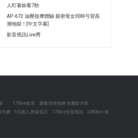
人盯著妳看7秒
AP-672 油壓按摩體驗 親密母女同時弓背高
潮地獄！[中文字幕]
影音視訊live秀
影
.
173live影音
愛薇兒情色網-免費影片區
.
.
.
.
聊天網
fc2成人,撩妺笑話
173live交友視訊
s383live 視