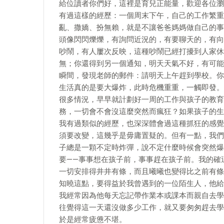
給位讀者你們好，這裡是育兒正能量，歡迎各位瀏
有過這樣的經歷：一個周末下午，自己的工作繁重
亂、撒嬌、扮無賴，就是不讓爸爸媽媽做自己的事
頭像閃閃爍爍，有詢問近況的，有要聊天的，有向
吵鬧，有人屢次反映，這種吵鬧已經打擾到人家休
無；你還得到另一個通知，明天天氣不好，有可能
瞬間，發現老師的郵件：請明天上午趕到學校。你
生活真的是要大爆炸，此時危機重重，一觸即發。
很多情況，早早就計劃好一周的工作與孩子的教育
務，一切會不會沒這麼突然而瘋狂？如果孩子的生
我有過類似的經歷，也深深體會過這種抓狂的感覺
須要改變，這幾乎是毋庸置疑的。但有一點，我們
子總是一顆不定時炸彈，說不定什麼時候會突然爆
要——事事想在孩子前，事事趕在孩子前。我的確
一切安排得井井有條，而且曦曦也變得比之前有條
知曉這點，要得益於我曾遇到的一位陌生人，他給
我經常因為他每天忘記帶作業本或課本而親自去學
往覺得這一天還沒做多少工作，就又要匆匆趕去學
於是經常疲憊不堪。