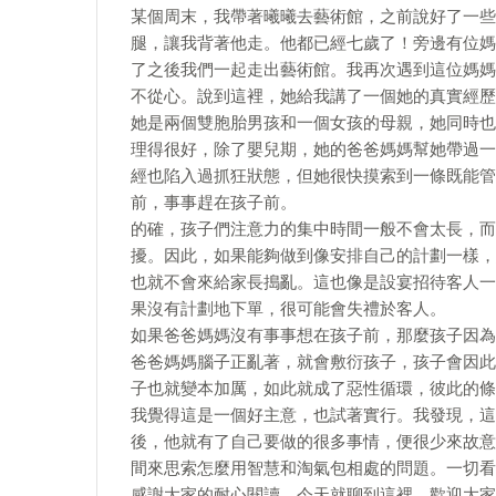
某個周末，我帶著曦曦去藝術館，之前說好了一些
腿，讓我背著他走。他都已經七歲了！旁邊有位媽
了之後我們一起走出藝術館。我再次遇到這位媽媽
不從心。說到這裡，她給我講了一個她的真實經歷
她是兩個雙胞胎男孩和一個女孩的母親，她同時也
理得很好，除了嬰兒期，她的爸爸媽媽幫她帶過一
經也陷入過抓狂狀態，但她很快摸索到一條既能管
前，事事趕在孩子前。
的確，孩子們注意力的集中時間一般不會太長，而
擾。因此，如果能夠做到像安排自己的計劃一樣，
也就不會來給家長搗亂。這也像是設宴招待客人一
果沒有計劃地下單，很可能會失禮於客人。
如果爸爸媽媽沒有事事想在孩子前，那麼孩子因為
爸爸媽媽腦子正亂著，就會敷衍孩子，孩子會因此
子也就變本加厲，如此就成了惡性循環，彼此的條
我覺得這是一個好主意，也試著實行。我發現，這
後，他就有了自己要做的很多事情，便很少來故意
間來思索怎麼用智慧和淘氣包相處的問題。一切看
感謝大家的耐心閱讀，今天就聊到這裡，歡迎大家