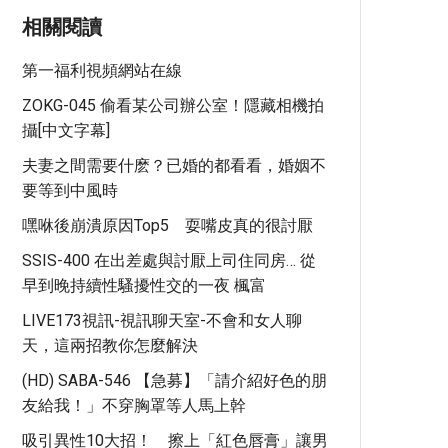
相關閱讀
第一福利視頻網站在線
ZOKG-045 偷看某公司辦公室！隱藏相機拍
攝[中文字幕]
夫妻之間需要什麽？已婚的都看看，婚姻不
要等到中風時
嘿咻後崩潰原因Top5 耍嘴皮真的很討厭
SSIS-400 在出差處與討厭上司住同房… 從
早到晚持續性騷擾性交的一夜 楓富
LIVE173視訊-視訊聊天室-不會和女人聊
天，這兩招教你怎麼解決
(HD) SABA-546 【急募】「請介紹好色的朋
友給我！」不穿胸罩等人馬上幹
吸引異性10大招！ 擦上「紅色唇膏」讓男