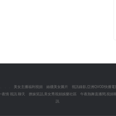
.
.
.
美女主播福利視頻
絲襪美女圖片
視訊錄影,亞洲QVOD快播電
一夜情 視訊 聊天
撩妺笑話,美女秀視頻娛樂社區
午夜熱舞直播間,視頻
訊