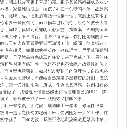
覽，關注我分享更多育兒知識。很多爸爸媽媽都或多或少
不堪，家務堆積成山，而孩子卻在一旁吵鬧不停，故意搗
情。此時，客戶催促的電話一個接一個，電腦上也有很多
你索要一些資料的；而且物業也找到你，說你的孩子太過
息；同時，你得到通知明天必須交上策劃案，否則獎金全
狂風大作，不宜出行。這些都還不算，你打開電腦的那一
的孩子有太多問題需要當面溝通！這一瞬間，簡直抓狂！
有沒有想過，如果你的生活多一些條理性，早早就預想到
問題，早早就高效完成工作任務，甚至完成了下一周的任
活和學習更有條理性，他是不是也不會總是故意擾亂你？
。而且我也意識到，如果想改變孩子的條理性，自己也必
常常無奈地發現，即便給自己定製多麼精密的計劃，但孩
炸，讓一切計劃泡湯。所以，作為爸爸媽媽，我們很有必
這麼做了，我發現不僅自己能更好地管理自己的時間，將
理了，教育孩子成了一件既輕鬆又快樂的事。
了我一些指點。那時候，曦曦剛上一年級，條理性很差，
校送一趟，之後匆匆趕著上班，匆匆開始一天的工作。往
校接孩子。回家之後，我便不停地勸說曦曦趕緊寫作業，