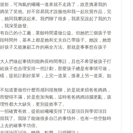
規矩，可淘氣的曦曦一進來就不走路了，故意拽著我的
媽笑了笑他。好不容易我才說服他和我一起欣賞作品，完
，她同我攀談起來。我們聊了很多，我甚至說起了我的力
，我深受啟發。
有自己的小工廠，業餘時間還做公益。但她把三個孩子管
段時間外，基本上都是她和丈夫自己帶孩子。她說，她曾
好孩子又能兼顧工作的兩全方法。那就是事事想在孩子
大人們做起事情則能夠長時間專註，且也不希望被孩子打
給孩子也合理安排一些計劃，那麼孩子總是有事情可做，
樣，提前計劃好菜單，上完一道菜，接著上另一道菜。如
不知道要做些什麼而感到很無聊，於是就來煩爸爸媽媽，
而變得不滿，於是愈加淘氣，這時爸爸媽媽頭腦更亂，孩
理性都大大缺失，更別提效率了。
一招確實有效，提前給曦曦安排了玩耍項目與學習項目
煩我了。我除了能做很多自己的事情外，也有一些空餘時
上去的確事半功倍。
在評論區討論，轉發，點贊，記得關注！​