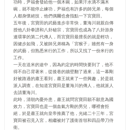
功時，尹福會發給他一個木碗，如果汗水滴不滿木
碗，就不能停止練功，尹福也有許多的師兄弟，每個
人都身懷絕技，他們偶爾也會指點一下宮寶田。
五年後，宮寶田的武藝進步非常快，董海川就親自傳
授他八卦拳譜和八卦秘宗，宮寶田也成為了八卦游身
連環掌的第二代傳人，而宮寶田最擅長的就是輕功，
因健步如飛，又被師兄弟稱為「宮猴子」雖然有一身
的武藝，但熟悉米行的工作，所以又找了一份米行的
工作。
一天在送米的途中，因為約定的時間快要到了，他不
得不自己背著米，從後巷的牆壁翻了過來，這一幕剛
好被路過的肅王看到，肅王就來了一些興趣，於是就
派人調查，在知道宮寶田是董海川的傳人，他就派人
去請董海川。
此時，清朝內憂外患，肅王就問宮寶田願不願意為國
效力，宮寶田也是一個血氣方剛的男兒，哪裡會拒
絕，於是肅王就向皇帝推薦了他，光緒二十三年，宮
寶田被召見入宮，相繼被封了護衛首領和四品帶刀侍
衛。