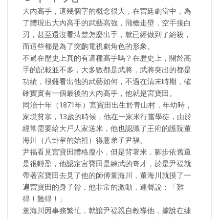
大內高手，這幾個字的概念很大，在宮廷劇當中，為
了體現出大內高手的武藝高強，飛檐走壁，空手接白
刃，甚至還沒看清楚怎麼出手，就已經做到了絕殺，
而這些都是為了突齣電視劇角色的形象。
不過在歷史上真的有這種高手嗎？在歷史上，關於高
手的記載並不多，大多數都是武將，武將突出的都是
功績，很難看出他的武藝如何，不過在清末時期，確
確實實有一個最後的大內高手，他就是宮寶田。
同治十年（1871年）宮寶田出生於青山村，年幼時，
家境貧寒，13歲的時候，他在一家米行當學徒，由於
經常需要給大戶人家送米，他也認識了王府的護院董
海川（八卦掌的始祖）得意弟子尹福。
尹福看見宮寶田體格瘦小，但是背著米，腳步依舊還
是很輕盈，他認定宮寶田是練武的奇才，於是尹福就
帶著宮寶田去見了他的師傅董海川，董海川就摸了一
遍宮寶田的身子骨，他非常的激動，連聲說：「難
得！難得！」
董海川因事務繁忙，就讓尹福親自教導他，據說在練