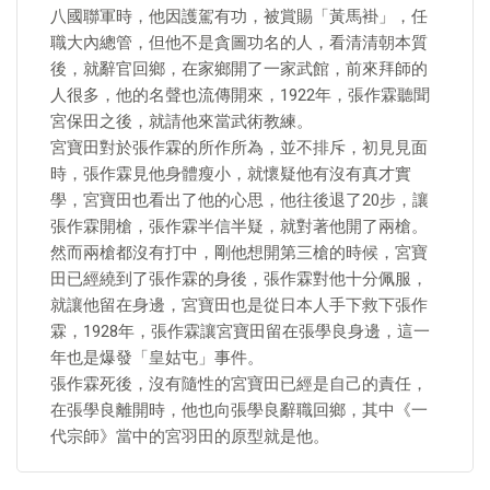
八國聯軍時，他因護駕有功，被賞賜「黃馬褂」，任
職大內總管，但他不是貪圖功名的人，看清清朝本質
後，就辭官回鄉，在家鄉開了一家武館，前來拜師的
人很多，他的名聲也流傳開來，1922年，張作霖聽聞
宮保田之後，就請他來當武術教練。
宮寶田對於張作霖的所作所為，並不排斥，初見見面
時，張作霖見他身體瘦小，就懷疑他有沒有真才實
學，宮寶田也看出了他的心思，他往後退了20步，讓
張作霖開槍，張作霖半信半疑，就對著他開了兩槍。
然而兩槍都沒有打中，剛他想開第三槍的時候，宮寶
田已經繞到了張作霖的身後，張作霖對他十分佩服，
就讓他留在身邊，宮寶田也是從日本人手下救下張作
霖，1928年，張作霖讓宮寶田留在張學良身邊，這一
年也是爆發「皇姑屯」事件。
張作霖死後，沒有隨性的宮寶田已經是自己的責任，
在張學良離開時，他也向張學良辭職回鄉，其中《一
代宗師》當中的宮羽田的原型就是他。