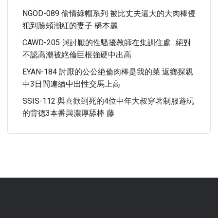
NGOD-089 偷情綠帽系列 被比丈夫還大的大肉棒侵
犯到臉頰潮紅的妻子 橋本麗
CAWD-205 與討厭的性騷擾教師在集訓住處…絕對
不認高潮被絶倫巨根強硬中出高
EYAN-184 討厭的公公絶倫肉棒是我的菜 返鄉探親
中3日間連續中出性交馬上高
SSIS-112 與喜歡到死的4位中年大叔穿著制服遊玩
的背德3本番與濃厚舔棒 藤