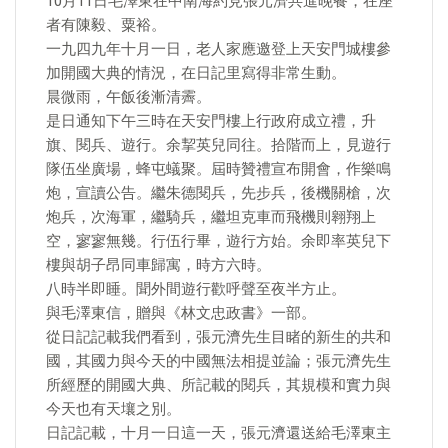
10月11日毛澤東在中南海約見張元濟共進晚餐，在座
者有陳毅、粟裕。
一九四九年十月一日，老人家應邀登上天安門城樓參
加開國大典的情況，在日記里寫得非常生動。
晨微雨，午飯後漸清霽。
是日通知下午三時在天安門樓上行政府成立禮，升
旗、閱兵、遊行。余挈英兒同往。拾階而上，見遊行
隊伍坐廣場，蜂屯蟻聚。屆時贊禮宣布開會，作樂鳴
炮，宣讀公告。繼朱德閱兵，先步兵，後機關槍，次
炮兵，次海軍，繼騎兵，繼坦克車而飛機則翱翔上
空，寥寥無幾。行伍行畢，遊行方始。余即率英兒下
樓與胡子昂同車歸寓，時方六時。
八時半即睡。聞外間遊行歡呼聲至夜半方止。
與毛澤東信，贈與《林文忠政書》一部。
從日記記載我們看到，張元濟先生目睹的新生的共和
國，其國力與今天的中國無法相提並論；張元濟先生
所經歷的開國大典、所記載的閱兵，其規模和實力與
今天也有天壤之別。
日記記載，十月一日這一天，張元濟還送給毛澤東主