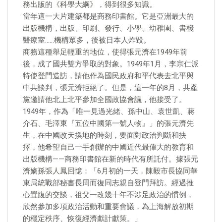
務出版的《科學大綱》，得到很多知識。
當年這一大片建築都是商務印書館。它是亞洲最大的
出版機構，出版、印刷、發行、小學、幼稚園、書棧
醫療室……機構眾多，後被日本人炸毀。
商務這種舉足輕重的地位，使得張元濟在1949年前
後，成了國共雙方爭取的對象。1949年1月，李宗仁派
特使登門造訪，請他作為國民政府和平代表去北平與
中共談判，張元濟拒絕了。但是，這一年的8月，共產
黨邀請他北上北平參加全國政協會議，他接受了。
1949年，作為「唯一見過光緒、孫中山、袁世凱、蔣
介石、毛澤東『五位中國第一號人物』」的張元濟先
生，在中國改天換地的時刻，要面對政治判斷和抉
擇，他希望自己一手創辦的中國近代最偉大的教育和
出版機構——商務印書館在新的時代有所託付。據張元
濟嫡孫張人鳳回憶：「6月初的一天，陳毅市長協同華
東局統戰部秘書長周而復同志親自登門拜訪。經過推
心置腹的交談，祖父一改幾十年不涉足政治的慣例，
欣然參加多項政治活動和重要會議，為上海解放初期
的穩定秩序、恢復經濟獻計獻策。」