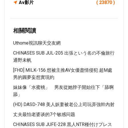
Av影片
( 23870 )
相關閱讀
Uthome視訊聊天交友網
CHINASES SUB JUL-205 出張という名の不倫旅行
通野未帆
[FHD] MILK-156 想被主推AV女優盡情侵犯 超M處
男的圓夢妄想實現約
妹妹像「水蜜桃」 男友從她脖子開始往下「舔啊
舔」
(HD) DASD-748 美人妖妻被老公上司玩弄強幹內射
丈夫最怕老婆谈的7个敏感问题
CHINASES SUB JUFE-228 黒人NTR種付けプレス