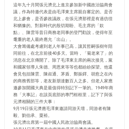
這年九十月間張元濟北上進京參加新中國政治協商會
議，作為特邀代表是由毛澤東主席親自審定的。是否
北上參會，是否參政議政，在張元濟那裡是有過彷徨
和猶豫的。對新時代的殷切期盼、毛主席的「欽
點」、陳雲等昔日商務老同事的登門勸說，使得年至
耄耋的老人最終應允「出山」。
大會籌備處考慮到老人年事已高，讓其哲嗣張樹年陪
同前往，在北京前後40多天。當時，「菊老來了」的
消息在北京傳開了。除了毛澤東主席的兩次接見，黨
和國家領導人朱德、周恩來等等也都紛紛探望。他還
會見包括陳雲、陳叔通、茅盾、鄭振鐸、胡愈之在內
的商務舊部等，老友新朋達數百人之多。但老人家應
邀參加開國大典是最值得特別記下一筆的。1949年商
務「大事記」在該頁底部的專門框框里，記下了與張
元濟相關的三件大事：
9月19日張元濟應毛澤東邀請同游天壇，同游者有陳
毅、劉伯承、粟裕。
張元濟出席第一屆中國人民政治協商會議。