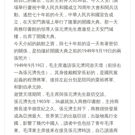
館自己的書店，位於王府井大街36號。今天天安門廣
場舉行慶祝中華人民共和國成立70周年大會和閱兵活
動。遙想七十年前的今天，中華人民共和國宣告成
立，在天安門廣場上舉行了隆重的開國大典。那一天
商務印書館的領導人張元濟先生應邀登上天安門城
樓，出席了開國大典。
今天介紹的鎮館之寶，與七十年前的這一天有著密切
的關係，是拍攝於開國大典之前的1949年9月19日的兩
張照片：
1949年9月19日，毛主席邀請張元濟同游天壇（前排右
一為張元濟先生）。其身後戴帽穿長衫的，是國民黨
起義的程潛將軍。後排左起分別是陪同的粟裕將軍、
和劉伯承元帥。
遊覽天壇期間，毛主席與張元濟先生親切交談。
張元濟先生1903年，36歲就加入商務印書館，主持商
務長達半個世紀之久。張元濟主持下，商務很快發展
成為亞洲最大、世界第三的出版巨頭，出版物風行全
國，影響了幾代中國人，讀者中也包括了青年毛澤
東。毛澤東主席後來在接見張元濟時說，自己讀過商