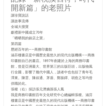
開新篇」的老照片
讓珍寶說話
讓故事流傳
全城大搜寶
獻禮新中國成立70年
「晒晒我的鎮店之寶」
第四篇
歷經百年的——商務印書館
涵芬樓書店是中國歷史最悠久的現代出版機構——商務
印書館自己的書店。1897年創建於上海的商務印書
館，曾是亞洲最大、世界第三的出版巨頭，出版物風
行全國，影響了幾代中國人，讀者中也包括了青年毛
澤東。陳雲、陳叔通、茅盾、鄭振鐸、胡愈之等均曾
供職於此。
張稷（右）採訪張元濟嫡孫張人鳳
我是商務印書館百年文化研究中心總編輯張稷。涵芬
樓書店是中國歷史最悠久的現代出版機構——商務印書