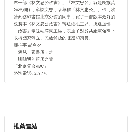
席一部《林文忠公政書》。「林文忠公」就是民族英
雄林則徐，卒謚文忠，故尊稱「林文忠公」。張元濟
請商務印書館北京分館的同事，買了一部版本最好的
線裝本《林文忠公政書》轉送給毛主席。挑選這部
「政書」奉送毛澤東主席，表達了對於共產黨領導下
取得國家獨立、民族解放的擁護和讚賞。
曬往事 品今夕
「遇見一家書店」之
「晒晒我的鎮店之寶」
「北京電台RBC」
諮詢電話65597761
推薦連結