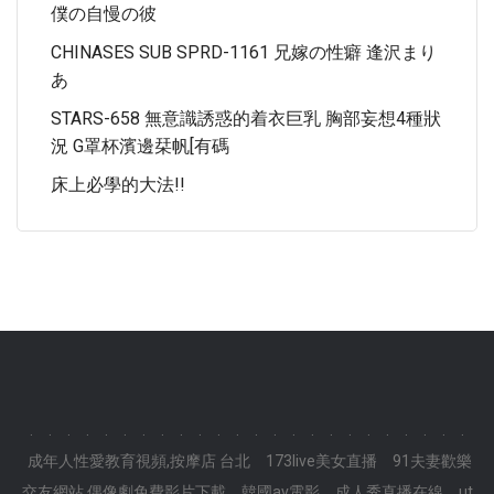
僕の自慢の彼
CHINASES SUB SPRD-1161 兄嫁の性癖 逢沢まり
あ
STARS-658 無意識誘惑的着衣巨乳 胸部妄想4種狀
況 G罩杯濱邊栞帆[有碼
床上必學的大法!!
.
.
.
.
.
.
.
.
.
.
.
.
.
.
.
.
.
.
.
.
.
.
.
.
成年人性愛教育視頻,按摩店 台北
173live美女直播
91夫妻歡樂
交友網站,偶像劇免費影片下載
韓國av電影
成人秀直播在線
ut