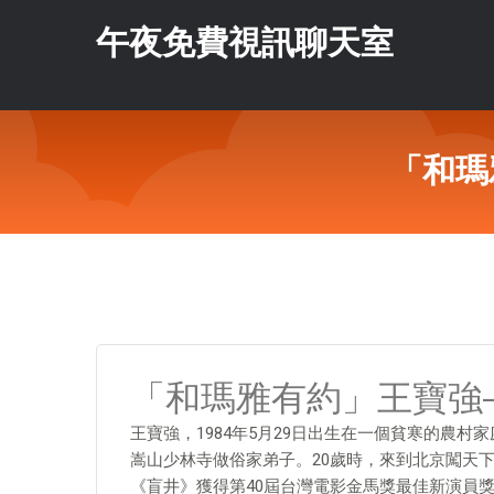
午夜免費視訊聊天室
「和瑪
「和瑪雅有約」王寶強
王寶強，1984年5月29日出生在一個貧寒的農
嵩山少林寺做俗家弟子。20歲時，來到北京闖天下
《盲井》獲得第40屆台灣電影金馬獎最佳新演員獎