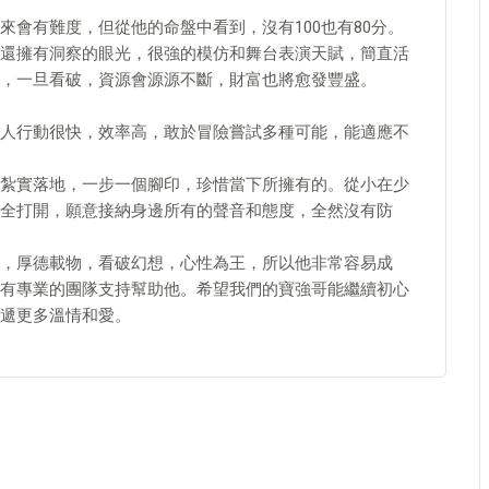
會有難度，但從他的命盤中看到，沒有100也有80分。
還擁有洞察的眼光，很強的模仿和舞台表演天賦，簡直活
，一旦看破，資源會源源不斷，財富也將愈發豐盛。
人行動很快，效率高，敢於冒險嘗試多種可能，能適應不
紮實落地，一步一個腳印，珍惜當下所擁有的。從小在少
全打開，願意接納身邊所有的聲音和態度，全然沒有防
，厚德載物，看破幻想，心性為王，所以他非常容易成
有專業的團隊支持幫助他。希望我們的寶強哥能繼續初心
遞更多溫情和愛。