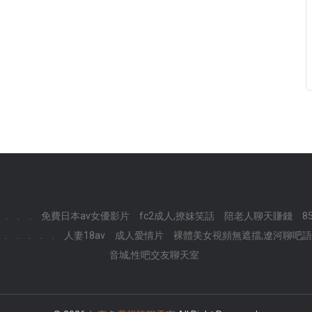
.
.
.
免費日本av女優影片
fc2成人,撩妺笑話
陪老人聊天賺錢
8
.
.
.
.
.
人妻18av
成人愛情片
裸體美女視頻無遮擋,遼河聊吧
音城,性吧交友聊天室