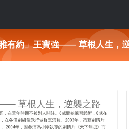
雅有約」王寶強—— 草根人生，
—— 草根人生，逆襲之路
村家庭，在童年時期不被別人關注。6歲開始練習武術，8歲在
，在各個劇組當武行做群眾演員。2003年，憑藉劇情片
 。2004年，因參演馮小剛執導的劇情片《天下無賊》而