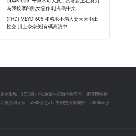
UDAK-006 “千萬不可大意…”試著對正在努力
為我按摩的熟女惡作劇[有碼中文
(FHD) MEYD-606 和慾求不滿人妻天天中出
性交 川上奈奈美[有碼高清中
5街st影城
67三級小說,免費午夜激情聊天室
網頁即時聊
語音視頻聊天室
a383情色a片,夫婦交換俱樂部
s383live影