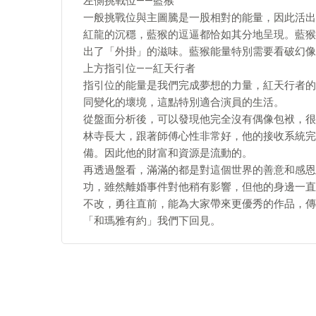
左側挑戰位——藍猴
一般挑戰位與主圖騰是一股相對的能量，因此活出來
紅龍的沉穩，藍猴的逗逼都恰如其分地呈現。藍猴
出了「外掛」的滋味。藍猴能量特別需要看破幻像
上方指引位——紅天行者
指引位的能量是我們完成夢想的力量，紅天行者的
同變化的壞境，這點特別適合演員的生活。
從盤面分析後，可以發現他完全沒有偶像包袱，很
林寺長大，跟著師傅心性非常好，他的接收系統完
備。因此他的財富和資源是流動的。
再透過盤看，滿滿的都是對這個世界的善意和感恩
功，雖然離婚事件對他稍有影響，但他的身邊一直
不改，勇往直前，能為大家帶來更優秀的作品，傳
「和瑪雅有約」我們下回見。