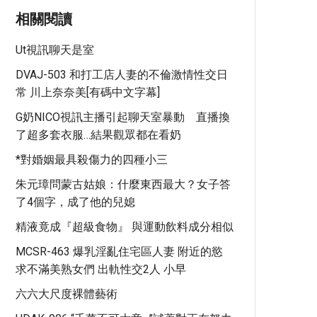
相關閱讀
Ut視訊聊天是室
DVAJ-503 和打工店人妻的不倫激情性交日
常 川上奈奈美[有碼中文字幕]
G奶NICO視訊主播引起聊天室暴動 直播換
了超多套衣服…結果觀眾都在看奶
*對婚姻最具殺傷力的四種小三
朱元璋問蒙古姑娘：什麼東西最大？女子答
了4個字，成了他的兒媳
精液竟成『超級食物』 與運動飲料成分相似
MCSR-463 爆乳淫亂住宅區人妻 附近的慾
求不滿美熟女們 出軌性交2人 小早
六六大尺度裸體藝術