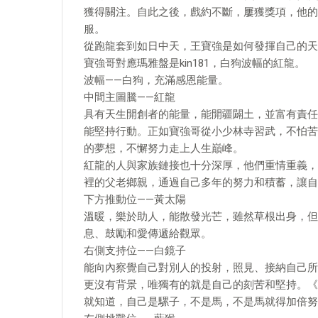
獲得關注。自此之後，戲約不斷，屢獲獎項，他的
服。
從跑龍套到如日中天，王寶強是如何發揮自己的天
寶強哥對應瑪雅盤是kin181，白狗波幅的紅龍。
波幅——白狗，充滿感恩能量。
中間主圖騰——紅龍
具有天生開創者的能量，能開疆闢土，並富有責任
能堅持行動。正如寶強哥從小少林寺習武，不怕苦
的夢想，不懈努力走上人生巔峰。
紅龍的人與家族鏈接也十分深厚，他們重情重義，
裡的父老鄉親，通過自己多年的努力和積蓄，讓自
下方推動位——黃太陽
溫暖，樂於助人，能散發光芒，雖然草根出身，但
息、鼓勵和愛傳遞給觀眾。
右側支持位——白鏡子
能向內察覺自己對別人的投射，照見、接納自己所
更沒有背景，唯獨有的就是自己的刻苦和堅持。《
就知道，自己是騾子，不是馬，不是馬就得加倍努