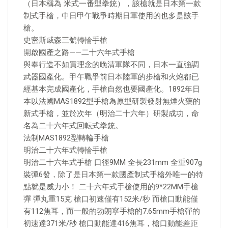
（日本稱為 米式一番型拳銃），該槍就是日本第一款
制式手槍，中日甲午戰爭時期日軍使用的也多是該手
槍。
史密斯威森三號轉輪手槍
開啟國產之路——二十六年式手槍
與奉行造不如買理念的晚清軍隊不同，日本一直強調
武器國產化。甲午戰爭前日本陸軍的步槍和火炮都已
經基本完成國產化，手槍自然也要國產化。1892年日
本以法國MAS1892型手槍為原型研製發射無煙火藥的
新式手槍，並於次年（明治二十六年）研製成功，命
名為二十六年式回転式拳銃。
法制MAS1892型轉輪手槍
明治二十六年式轉輪手槍
明治二十六年式手槍 口徑9MM 全長231mm 全重907g
裝彈6發，除了是日本第一款國產制式手槍外唯一的特
點就是威力小！ 二十六年式手槍使用的9*22MM手槍
彈 彈丸重15克 槍口初速僅有152米/秒 而槍口動能僅
有112焦耳，而一般的勃朗寧手槍的7.65mm手槍彈的
初速達371米/秒 槍口動能達416焦耳，槍口動能差距