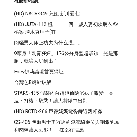
相關閱讀
(HD) NACR-349 兒媳 新川愛七
(HD) JUTA-112 極上！ ！四十歲人妻初次脫衣AV
檔案 澤木真理子[有
闷骚男人床上功夫为什么强。。。
9頭身「刺青狂妞」176公分身型超騷辣 光是那
腿，就讓人尻到出血
Eney伊莉論壇首頁網址
台灣色b網站破解
STARS-435 假裝內向超絶倫陰沉妹子激變！高
速・打樁・騎乘！讓人持續中出到
(HD) RCTD-266 巨臀媽媽電臀舞近親相姦
GS-406 包廂男士美容店的濕潤騎乘位與刺激乳頭
和肉棒讓人勃起！ ！在沒有性感