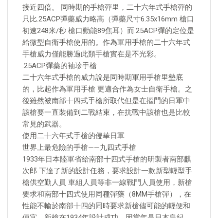
接近四倍。 同時期的手槍彈里，二十六年式手槍彈的
只比.25ACP彈藥威力略高（彈藥尺寸6.35x16mm 槍口
初速248米/秒 槍口動能89焦耳）而.25ACP彈的定位是
給微型自衛手槍使用的。作為軍用手槍的二十六年式
手槍威力僅能勝過此類手槍實在是不光彩。
.25ACP彈藥的袖珍手槍
二十六年式手槍的威力說是同時期軍用手槍里墊底
的，比起作為軍用手槍 更適合作為女士自衛手槍。之
後雖然被南部十四式手槍所取代但是在摳門的日軍中
該槍要一直裝備到二戰結束，在抗戰中該槍也是比較
常見的武器。
使用二十六年式手槍的侵華日軍
世界上最危險的手槍——九四式手槍
1933年日本陸軍省給南部十四式手槍的研製者南部麒
次郎 下達了新的設計任務，要求設計一款新型輕型手
槍供空勤人員 車組人員等非一線戰鬥人員使用，新槍
要求和南部十四式使用同種彈藥（8MM手槍彈），在
性能不輸於南部十四的同時要求新槍儘可能的輕便和
便宜。新槍在1934年設計成功，因當年是日本皇紀