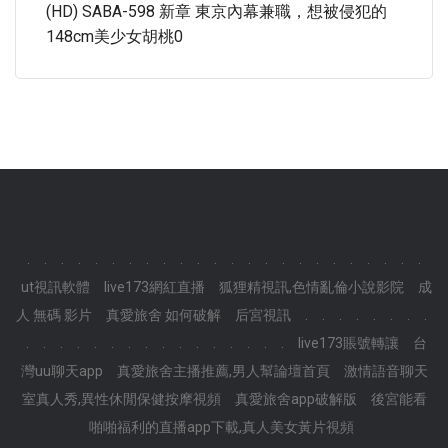
(HD) SABA-598 新章 東京內幕兼職，想被侵犯的
148cm美少女胡桃0
.
.
.
.
.
.
.
.
.
.
.
.
.
.
.
.
.
.
.
.
.
.
.
.
ut視訊軟體
live173網紅直播
狐狸精視訊,色情亂倫小說影院
成
人 無碼 影片
真愛旅舍 如何破解
后宮視訊
.
.
.
.
.
.
.
.
.
.
.
.
.
.
.
.
.
.
.
.
.
.
.
.
live173賬號轉讓
台
灣uu聊天app
真愛旅舍主播推薦,男人幫論壇首頁
激情語音聊天
室真人秀,異性休閒保健按摩視頻
真愛旅舍app破解版
後宮能看
啪啪福利的直播app下載,真人美女黃片視頻