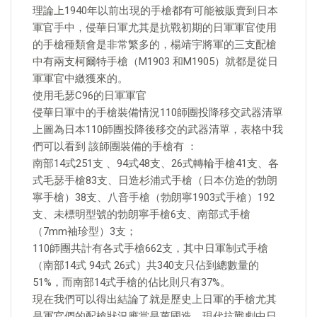
理論上1940年以前出現的手槍都有可能被販賣到日本
軍官手中，侵華日軍尤其是抗戰初期的日軍軍官使用
的手槍種類會是非常繁多的，楊靖宇將軍的三支配槍
中有兩支柯爾特手槍（M1903 和M1905）就都是從日
軍軍官中繳獲來的。
使用毛瑟C96的日軍軍官
侵華日軍中的手槍裝備情況110師團投降移交武器清單
上圖為日本110師團投降後移交的武器清單，表格中我
們可以看到 該師團裝備的手槍有 ：
南部14式251支 、94式48支、26式轉輪手槍41支、各
式毛瑟手槍83支、日造杉浦式手槍（日本仿造的勃朗
寧手槍）38支、八音手槍（勃朗寧1903式手槍）192
支、未標明型號的勃朗寧手槍6支、南部式手槍
（7mm袖珍型）3支；
110師團共計有各式手槍662支，其中日軍制式手槍
（南部14式 94式 26式）共340支只佔到總數量的
51%，而南部14式手槍的佔比則只有37%。
現在我們可以得出結論了就是歷史上日軍的手槍尤其
是軍官們的配槍狀況應當是萬國造，現代抗戰劇中日