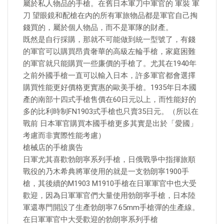
屬於私人物品的手槍。在舊日本軍刀中軍官的 軍裝 軍
刀 望眼鏡和配槍在內的所有軍旅物品都是軍官自己掏
錢買的，屬於個人物品，而不是軍隊的財產。
既然是自行採購，那就不可能做到統一型號了，有錢
的軍官可以購買昂貴奢華的高級左輪手槍，家庭困難
的軍官就只能購買一些廉價的手槍了。尤其在1940年
之前外國手槍一直可以輸入日本，許多軍官都會選擇
購買性能更好價格更實惠的歐美手槍。1935年日本國
產的南部十四式手槍售價在60日元以上，而性能好的
多的比利時制FN1903式手槍也只賣35日元。（所以在
戰前 日本軍官購買本國手槍更多其實是出於「愛國」
考慮而非實際性能考慮）
槍械店的手槍廣告
日軍尤其喜歡勃朗寧系列手槍，日俄戰爭中指揮旅順
戰役的乃木希典將軍使用的就是一支勃朗寧1900手
槍，其後續的M1903 M1910手槍在日軍軍官中也大受
歡迎，因為日軍軍官們大量使用勃朗寧手槍，日本陸
軍還專門開設了生產勃朗寧7.65mm手槍彈的生產線。
在日軍軍官中大受歡迎的勃朗寧系列手槍