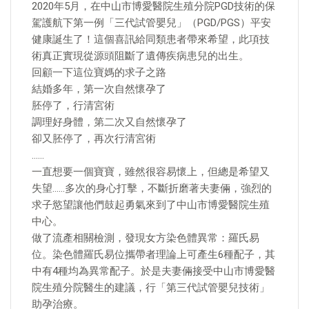
2020年5月，在中山市博愛醫院生殖分院PGD技術的保
駕護航下第一例「三代試管嬰兒」（PGD/PGS）平安
健康誕生了！這個喜訊給同類患者帶來希望，此項技
術真正實現從源頭阻斷了遺傳疾病患兒的出生。
回顧一下這位寶媽的求子之路
結婚多年，第一次自然懷孕了
胚停了，行清宮術
調理好身體，第二次又自然懷孕了
卻又胚停了，再次行清宮術
……
一直想要一個寶寶，雖然很容易懷上，但總是希望又
失望……多次的身心打擊，不斷折磨著夫妻倆，強烈的
求子慾望讓他們鼓起勇氣來到了中山市博愛醫院生殖
中心。
做了流產相關檢測，發現女方染色體異常：羅氏易
位。染色體羅氏易位攜帶者理論上可產生6種配子，其
中有4種均為異常配子。於是夫妻倆接受中山市博愛醫
院生殖分院醫生的建議，行「第三代試管嬰兒技術」
助孕治療。