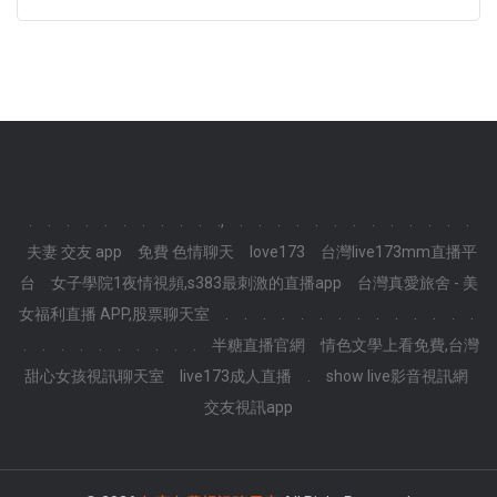
.
.
.
.
.
.
.
.
.
.
.,
.
.
.
.
.
.
.
.
.
.
.
.
.
夫妻 交友 app
免費 色情聊天
love173
台灣live173mm直播平
台
女子學院1夜情視頻,s383最刺激的直播app
台灣真愛旅舍 - 美
女福利直播 APP,股票聊天室
.
.
.
.
.
.
.
.
.
.
.
.
.
.
.
.
.
.
.
.
.
.
.
.
半糖直播官網
情色文學上看免費,台灣
甜心女孩視訊聊天室
live173成人直播
.
show live影音視訊網
交友視訊app