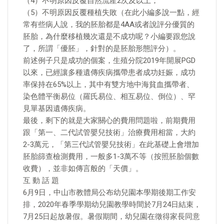
（4）不明原因反覆自然流產2次及以上；
（5）不明原因反覆種植失敗（在此小編多說一點，經
常有些病人說，我的胚胎都是4AA或者說評分優質的
胚胎，為什麼移植幾次還是不成功呢？小編要跟您說
了，所謂「優胚」，針對的是胚胎形態評分）。
前述例子只是成功的個案，生殖分院2019年開展PGD
以來，已經讓多種遺傳疾病攜帶患者成功妊娠，成功
率保持在65%以上，其中有雙方地中海貧血攜帶者、
染色體平衡易位（羅氏易位、相互易位、倒位）、罕
見單基因遺傳疾病。
最後，剩下的就是大家關心的費用問題啦，前期費用
跟「第一、二代試管嬰兒技術」治療費用相當，大約
2-3萬元，「第三代試管嬰兒技術」在此基礎上會增加
胚胎篩查檢測費用，一般多1-3萬不等（按照胚胎個數
收費），並非如傳言般的「天價」。
互 動 話 題
6月9日，中山市教體局公布幼兒園本學期後期工作安
排，2020年春季學期幼兒園教學時間於7月24日結束，
7月25日起放暑假。暑假期間，幼兒園在徵得家長同意