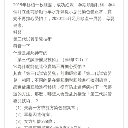
2019年移植一枚胚胎，成功妊娠，孕期順順利利，孕4
個月在產前診斷行羊水穿刺提示胎兒染色體正常，寶
媽不再擔心受怕了，2020年5月足月順產一男嬰，母嬰
健康。
科普
第三代試管嬰兒技術
科普一下
什麼是如此神奇的
「第三代試管嬰兒技術」（簡稱PGD）?
它為什麼能使這位寶媽不再擔心受怕？
其實「第三代試管嬰兒」前期環節跟「第二代試管嬰
兒」相同，不同的是在囊胚期對胚胎進行檢測篩查，
篩選健康胚胎進行移植，從而防止遺傳病向下一代傳
遞的方法。那麼，哪些人會受益於接受「第三代試管
嬰兒技術」？
（1）夫妻一方或雙方染色體異常；
（2）單基因遺傳病；
（3）女方年齡≥38歲；