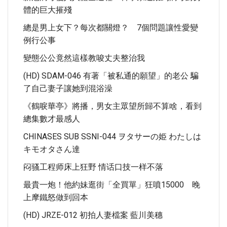
體的巨大摧殘
總是男上女下？每次都關燈？ 7個問題讓性愛變
例行公事
變態公公竟然這樣教唆丈夫整治我
(HD) SDAM-046 有著「被私通的願望」的老公 騙
了自己妻子讓她到混浴澡
《鶴唳華亭》將播，男女主眾望所歸不算啥，看到
總集數才最感人
CHINASES SUB SSNI-044 ヲタサーの姫 わたしは
キモオタさん達
闷骚工程师床上狂野 情话口技一样不落
最貴一炮！他約妹逛街「全買單」狂噴15000 晚
上摩鐵怒做到回本
(HD) JRZE-012 初拍人妻檔案 藍川美穗