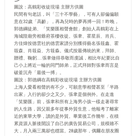
圖說：高鶴彩收徒現場 主辦方供圖
民間有句老話，叫「三十不學藝」，可有人卻偏偏願
意在32歲「高齡」，再為兒時的夢再搏一回！昨晚，
郭德綱徒弟、「笑樂匯相聲會館」創始人高鶴彩在上
海城隍廟旁相爺府茶樓收徒。張聿、霍星辰、肖兵、
方佳煒按德雲社的德雲家譜分別獲得藝名張筱鑫、霍
筱森、肖筱焱、方筱淼。儀式按最傳統的來，拜師、
贈禮、鞠躬……張聿做得恭敬而虔誠，相比年紀要比自
己小上將近一輪的同門師弟，正式拜師對張聿而言是
破釜沉舟「最後一搏」。
圖說：郭德綱在高鶴彩收徒現場 主辦方供圖
上海人愛看相聲的有不少，可願意學相聲甚至「半路
出家」入行的卻少之又少。張聿是個例外。在走進
「笑樂匯」前，張聿和所有上海男小孩一樣走著尋常
的人生路，因父親多年從事外貿生意，他報考了離家
近的東華大學，讀的是外貿。畢業後工作幾年，在積
累資源人脈後開設了自己的廣告貿易公司，規模雖不
大，月入兩三萬卻也穩當。28歲那年，偶爾在朋友圈