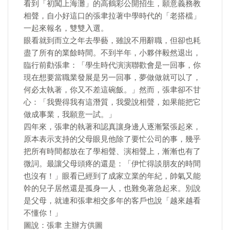
看到「初闖上海灘」的高鶴彩公開招生，願意義務教
相聲，自小好這口的張聿拉著中學時代的「老搭檔」
一起來報名，雙雙入選。
眼看就到而立之年去學藝，雖說不用辭職，但卻也耗
盡了所有的業餘時間。不到半年，小夥伴毅然退出，
臨行前勸張聿：「學生時代演演聯歡會是一回事，你
現在想要當職業發展是另一回事，夢做做就可以了，
何必太執著，你又不差這碗飯。」然而，張聿卻不甘
心：「我覺得我有這潛質，我愛說相聲，如果能把它
做成事業，我願意一試。」
四年來，張聿的執著和認真讓身邊人逐漸緊張起來，
原本表示支持的父母眼見他除了要忙公司的事，幾乎
把所有時間都放在了學相聲、演相聲上，漸漸也有了
微詞。最讓父母頭疼的還是：「伊忙得談朋友的時間
也沒有！」眼看已經到了成家立業的年紀，帥氣又能
幹的兒子居然還是孤身一人，也難免著急起來。別說
是父母，就連和張聿相交多年的客戶也說「越來越看
不懂你！」
圖說：張聿 主辦方供圖