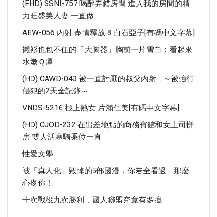
(FHD) SSNI-757 喝醉弄錯房間 進入我的房間的精
力旺盛美人妻 一直做
ABW-056 內射 盡情釋放 8 白石亞子[有碼中文字幕]
襯衫也包不住的「大胸器」胸前一片雪白：看起來
水嫩Ｑ彈
(HD) CAWD-043 被一直討厭的叔父內射… ～被強行
侵犯的2天全記錄～
VNDS-5216 極上熟女 片瀨仁美[有碼中文字幕]
(HD) CJOD-232 在出差地點的商務賓館和女上司拼
房 雙人活塞騎乘位一直
性愛文學
被「真人化」毀掉的5部國漫，你若全看過，那麼
心疼你！
十次戰役九次勝利，國人聯盟究竟有多強