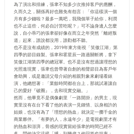
為了演出和排練，張聿不知多少次推掉客戶的應酬，
久而久之，關係再好也難免有怨言：「你這樣演一個
月有多少錢啦？最多一萬吧，我飛個單子給你，利潤
也不止這些，何必自討苦吃呢？」可不論身邊人怎麼
說，自小乖巧的張聿卻好像在而立之年突然「離經叛
道」起來，誰說都沒用，誰勸都不聽。
也不是沒有成績的，2019年東方衛視「笑傲江湖」第
四季的節目錄製。張聿和霍星辰一路過關斬將，拿下
笑傲江湖第四季的總冠軍。也不是沒有想過讓理想的
光照進現實，張聿也曾帶著自創的相聲節目為客戶年
會助興，或是邀請父母介紹的相親對象來劇場看錶
演，他總想著：「業餘時間都在台上，那就試著讓自
己的愛好『破圈』，去和現實交融。」
然而，他畢竟不是偶像劇里「一路開掛」的男主，現
實里沒有在台下看了他的表演一見鍾情、以身相許的
姑娘，也沒有為了「理想的熱血」就決定一擲千金的
商業夥伴。「有夢的人，永遠年少」是電視劇里才有
的熱血和澎湃，骨感的現實留給張聿的時間已經不
多。問他決定這樣「搏」到幾歲？他回答也坦率：